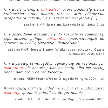
źródło:
NKJP: Alfons Filar: Śladami tatrzańskich kurierów, 1995
[...] wiele wiemy o
wiktuałach
, które pojawiały się na
królewskim stole, wiemy też, że król Władysław
przepadał za flakami, nie znosił natomiast jabłek [...].
źródło:
NKJP: Za stołem, Dziennik Polski, 2003-01-25
[...] gospodynie udawały się do kościoła ze święconką,
czyli koszem pełnym
wiktuałów
, przeznaczonych do
spożycia w Wielką Niedzielę i Poniedziałek.
źródło:
NKJP: Tomasz Bieniek: Wielkanoc po lachowsku, Gazeta
Krakowska, 2003-04-18
[...] wystawy samorządów uginały się od regionalnych
wiktuałów
, ale hostessy albo nie znały, albo nie chciały
podać namiarów na producentów.
źródło:
NKJP: Paweł Wrabec: O, scypek! Polityka, 2007-11-24
Koreańczycy znali się widać na kuchni, bo wydobywszy
wiktuały
, sprawnie zabrali się do gotowania.
źródło:
NKJP: Mirosław M. Bujko: Wyspy Szerszenia, 2008