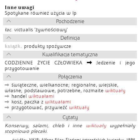
Inne uwagi
Spotykane również użycia w lp
Pochodzenie
łac.
victualis
'żywnościowy'
Definicja
książk.
produkty spożywcze
Kwalifikacja tematyczna
CODZIENNE ŻYCIE CZŁOWIEKA
Jedzenie i jego
przygotowanie
Połączenia
świąteczne, wielkanocne; regionalne, wiejskie,
własne; podstawowe, potrzebne, rozmaite
wiktuały
handel
wiktuałami
kosz, paczka z
wiktuałami
przygotować, przywieźć
wiktuały
Cytaty
Konserwy, salami, chleb i inne
wiktuały
wypełniały
stopniowo plecaki.