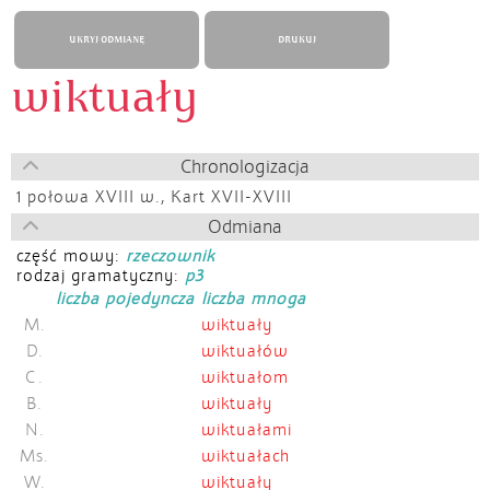
UKRYJ ODMIANĘ
DRUKUJ
wiktuały
Chronologizacja
1 połowa XVIII w.,
Kart XVII-XVIII
Odmiana
część mowy:
rzeczownik
rodzaj gramatyczny:
p3
liczba pojedyncza
liczba mnoga
M.
wiktuały
D.
wiktuałów
C.
wiktuałom
B.
wiktuały
N.
wiktuałami
Ms.
wiktuałach
W.
wiktuały