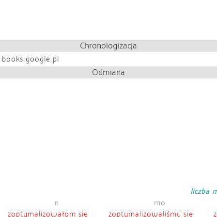
Chronologizacja
 books.google.pl
Odmiana
liczba
n
mo
zoptymalizowałom się
zoptymalizowaliśmy się