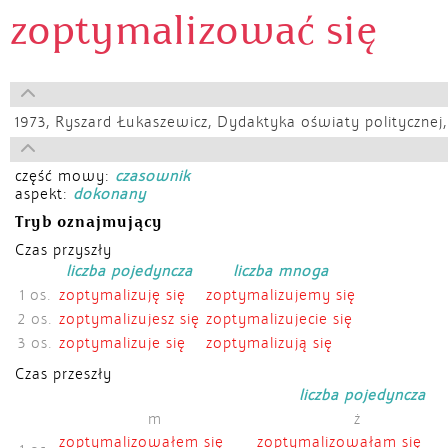
zoptymalizować się
1973,
Ryszard Łukaszewicz, Dydaktyka oświaty politycznej,
część mowy:
czasownik
aspekt:
dokonany
Tryb oznajmujący
Czas przyszły
liczba pojedyncza
liczba mnoga
1 os.
zoptymalizuję się
zoptymalizujemy się
2 os.
zoptymalizujesz się
zoptymalizujecie się
3 os.
zoptymalizuje się
zoptymalizują się
Czas przeszły
liczba pojedyncza
m
ż
zoptymalizowałem się
zoptymalizowałam się