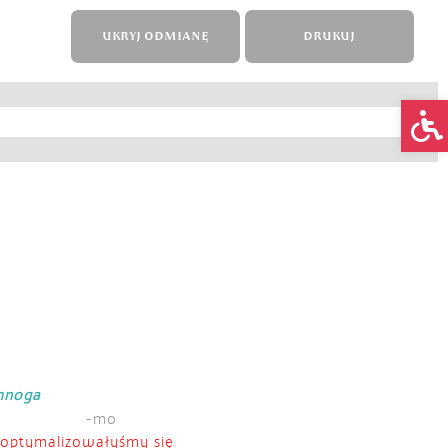
UKRYJ ODMIANĘ
DRUKUJ
Op
 mnoga
-mo
zoptymalizowałyśmy się