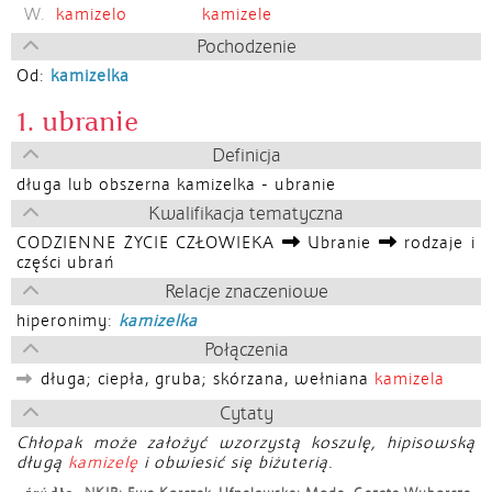
W.
kamizelo
kamizele
Pochodzenie
Od:
kamizelka
1. ubranie
Definicja
długa lub obszerna kamizelka - ubranie
Kwalifikacja tematyczna
CODZIENNE ŻYCIE CZŁOWIEKA
Ubranie
rodzaje i
części ubrań
Relacje znaczeniowe
hiperonimy:
kamizelka
Połączenia
długa; ciepła, gruba; skórzana, wełniana
kamizela
Cytaty
Chłopak może założyć wzorzystą koszulę, hipisowską
długą
kamizelę
i obwiesić się biżuterią.