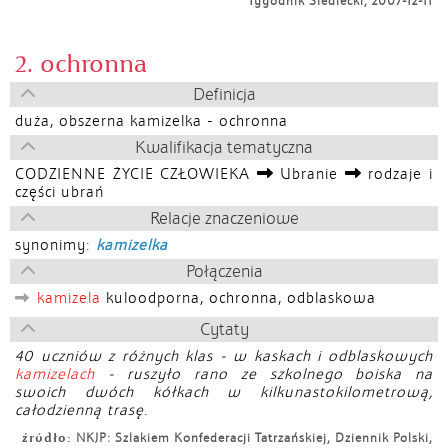
Tygodnik Siedlecki, 2007-12-11
2. ochronna
Definicja
duża, obszerna kamizelka - ochronna
Kwalifikacja tematyczna
CODZIENNE ŻYCIE CZŁOWIEKA
Ubranie
rodzaje i
części ubrań
Relacje znaczeniowe
synonimy:
kamizelka
Połączenia
kamizela
kuloodporna, ochronna, odblaskowa
Cytaty
40 uczniów z różnych klas - w kaskach i odblaskowych
kamizelach
- ruszyło rano ze szkolnego boiska na
swoich dwóch kółkach w kilkunastokilometrową,
całodzienną trasę.
źródło:
NKJP: Szlakiem Konfederacji Tatrzańskiej, Dziennik Polski,