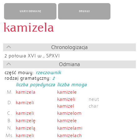
UKRYJ ODMIANĘ
DRUKUJ
kamizela
Chronologizacja
2 połowa XVI w.,
SPXVI
Odmiana
część mowy:
rzeczownik
rodzaj gramatyczny:
ż
liczba pojedyncza
liczba mnoga
M.
kamizela
kamizele
kamizeli
neut
D.
kamizeli
kamizel
char
C.
kamizeli
kamizelom
B.
kamizelę
kamizele
N.
kamizelą
kamizelami
Ms.
kamizeli
kamizelach