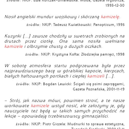
źródło:
NKJP: Ewa Korczak-Ufnalewska: Moda, Gazeta Wyborcza,
1993-12-30
Nosił angielski mundur wojskowy i skórzaną
kamizelę
.
źródło:
NKJP: Tadeusz Kwiatkowski: Panopticum, 1995
Kuzynki [...] zawsze chodziły w swetrach zrobionych na
drutach przez ciotkę. Ona sama nosiła wełniane
kamizele
i olbrzymie chusty o dużych oczkach.
źródło:
NKJP: Krystyna Kofta: Złodziejka pamięci, 1998
W sobotę atmosfera startu podgrzewana była przez
najprawdziwszego bacę w góralskiej kapocie, kierpcach,
białych haftowanych portkach i ciepłej
kamizeli
[...].
źródło:
NKJP: Bogdan Lewicki: Ścigali się psimi zaprzęgami,
Gazeta Poznańska, 2001-11-19
– Strój, jak nazwa mówi, powinien stroić, a te nasze
workowate
kamizele
wstyd nosić, ale założymy je, gdy
nauczyciele też będą w takich samych przychodzić na
lekcje – opowiadają trzebieszowscy gimnazjaliści.
źródło:
NKJP: Piotr Giczela: Mudnurki to sprawa estetyczna,