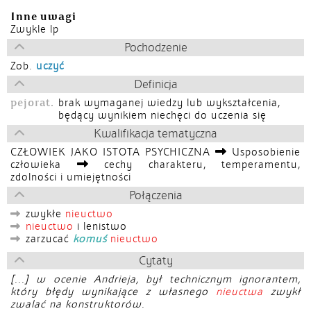
Inne uwagi
Zwykle lp
Pochodzenie
Zob.
uczyć
Definicja
pejorat.
brak wymaganej wiedzy lub wykształcenia,
będący wynikiem niechęci do uczenia się
Kwalifikacja tematyczna
CZŁOWIEK JAKO ISTOTA PSYCHICZNA
Usposobienie
człowieka
cechy charakteru, temperamentu,
zdolności i umiejętności
Połączenia
zwykłe
nieuctwo
nieuctwo
i lenistwo
zarzucać
komuś
nieuctwo
Cytaty
[...] w ocenie Andrieja, był technicznym ignorantem,
który błędy wynikające z własnego
nieuctwa
zwykł
zwalać na konstruktorów.