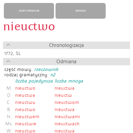
UKRYJ ODMIANĘ
DRUKUJ
nieuctwo
Chronologizacja
1772,
SL
Odmiana
część mowy:
rzeczownik
rodzaj gramatyczny:
n2
liczba pojedyncza
liczba mnoga
M.
nieuctwo
nieuctwa
D.
nieuctwa
nieuctw
C.
nieuctwu
nieuctwom
B.
nieuctwo
nieuctwa
N.
nieuctwem
nieuctwami
Ms.
nieuctwie
nieuctwach
W.
nieuctwo
nieuctwa