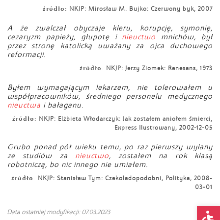
źródło:
NKJP: Mirosław M. Bujko: Czerwony byk, 2007
A że zwalczał obyczaje kleru, korupcję, symonię,
cezaryzm papieży, głupotę i
nieuctwo
mnichów, był
przez stronę katolicką uważany za ojca duchowego
reformacji.
źródło:
NKJP: Jerzy Ziomek: Renesans, 1973
Byłem wymagającym lekarzem, nie tolerowałem u
współpracowników, średniego personelu medycznego
nieuctwa
i bałaganu.
źródło:
NKJP: Elżbieta Włodarczyk: Jak zostałem aniołem śmierci,
Express Ilustrowany, 2002-12-05
Grubo ponad pół wieku temu, po raz pierwszy wylany
ze studiów za
nieuctwo
, zostałem na rok klasą
robotniczą, bo nic innego nie umiałem.
źródło:
NKJP: Stanisław Tym: Czekoladopodobni, Polityka, 2008-
03-01
Op
Data ostatniej modyfikacji: 07.03.2023