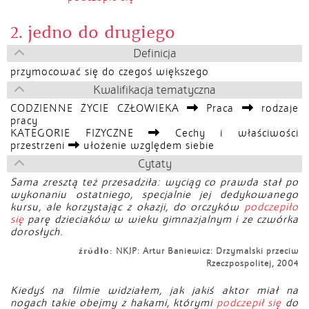
2. jedno do drugiego
Definicja
przymocować się do czegoś większego
Kwalifikacja tematyczna
CODZIENNE ŻYCIE CZŁOWIEKA
Praca
rodzaje
pracy
KATEGORIE FIZYCZNE
Cechy i właściwości
przestrzeni
ułożenie względem siebie
Cytaty
Sama zresztą też przesadziła: wyciąg co prawda stał po
wykonaniu ostatniego, specjalnie jej dedykowanego
kursu, ale korzystając z okazji, do orczyków
podczepiło
się
parę dzieciaków w wieku gimnazjalnym i ze czwórka
dorosłych.
źródło:
NKJP: Artur Baniewicz: Drzymalski przeciw
Rzeczpospolitej, 2004
Kiedyś na filmie widziałem, jak jakiś aktor miał na
nogach takie obejmy z hakami, którymi
podczepił się
do