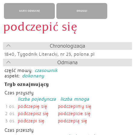
UKRYJ ODMIANĘ
DRUKUJ
podczepić się
Chronologizacja
1840,
Tygodnik Literacki, nr 23, polona.pl
Odmiana
część mowy:
czasownik
aspekt:
dokonany
Tryb oznajmujący
Czas przyszły
liczba pojedyncza
liczba mnoga
1 os.
podczepię się
podczepimy się
2 os.
podczepisz się
podczepicie się
3 os.
podczepi się
podczepią się
Czas przeszły