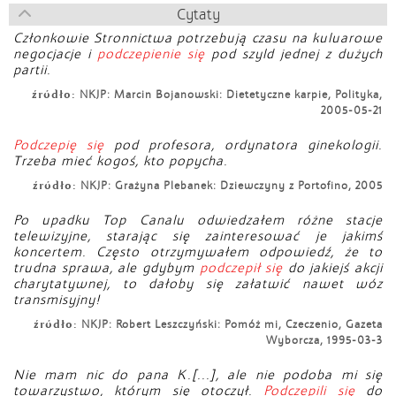
Cytaty
Członkowie Stronnictwa potrzebują czasu na kuluarowe
negocjacje i
podczepienie się
pod szyld jednej z dużych
partii.
źródło:
NKJP: Marcin Bojanowski: Dietetyczne karpie, Polityka,
2005-05-21
Podczepię się
pod profesora, ordynatora ginekologii.
Trzeba mieć kogoś, kto popycha.
źródło:
NKJP: Grażyna Plebanek: Dziewczyny z Portofino, 2005
Po upadku Top Canalu odwiedzałem różne stacje
telewizyjne, starając się zainteresować je jakimś
koncertem. Często otrzymywałem odpowiedź, że to
trudna sprawa, ale gdybym
podczepił się
do jakiejś akcji
charytatywnej, to dałoby się załatwić nawet wóz
transmisyjny!
źródło:
NKJP: Robert Leszczyński: Pomóż mi, Czeczenio, Gazeta
Wyborcza, 1995-03-3
Nie mam nic do pana K.[...], ale nie podoba mi się
towarzystwo, którym się otoczył.
Podczepili się
do