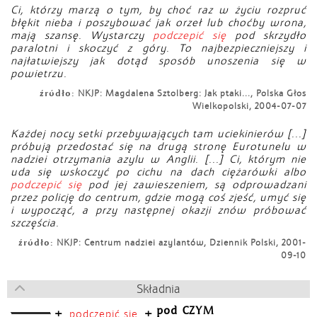
Ci, którzy marzą o tym, by choć raz w życiu rozpruć
błękit nieba i poszybować jak orzeł lub choćby wrona,
mają szansę. Wystarczy
podczepić się
pod skrzydło
paralotni i skoczyć z góry. To najbezpieczniejszy i
najłatwiejszy jak dotąd sposób unoszenia się w
powietrzu.
źródło:
NKJP: Magdalena Sztolberg: Jak ptaki..., Polska Głos
Wielkopolski, 2004-07-07
Każdej nocy setki przebywających tam uciekinierów [...]
próbują przedostać się na drugą stronę Eurotunelu w
nadziei otrzymania azylu w Anglii. [...] Ci, którym nie
uda się wskoczyć po cichu na dach ciężarówki albo
podczepić się
pod jej zawieszeniem, są odprowadzani
przez policję do centrum, gdzie mogą coś zjeść, umyć się
i wypocząć, a przy następnej okazji znów próbować
szczęścia.
źródło:
NKJP: Centrum nadziei azylantów, Dziennik Polski, 2001-
09-10
Składnia
pod CZYM
+
+
podczepić się