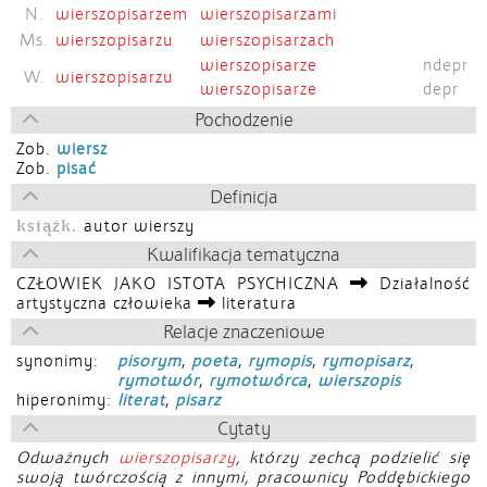
N.
wierszopisarzem
wierszopisarzami
Ms.
wierszopisarzu
wierszopisarzach
wierszopisarze
ndepr
W.
wierszopisarzu
wierszopisarze
depr
Pochodzenie
Zob.
wiersz
Zob.
pisać
Definicja
książk.
autor wierszy
Kwalifikacja tematyczna
CZŁOWIEK JAKO ISTOTA PSYCHICZNA
Działalność
artystyczna człowieka
literatura
Relacje znaczeniowe
synonimy:
pisorym
,
poeta
,
rymopis
,
rymopisarz
,
rymotwór
,
rymotwórca
,
wierszopis
hiperonimy:
literat
,
pisarz
Cytaty
Odważnych
wierszopisarzy
, którzy zechcą podzielić się
swoją twórczością z innymi, pracownicy Poddębickiego