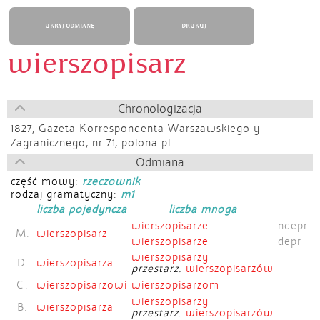
UKRYJ ODMIANĘ
DRUKUJ
wierszopisarz
Chronologizacja
1827,
Gazeta Korrespondenta Warszawskiego y
Zagranicznego, nr 71, polona.pl
Odmiana
część mowy:
rzeczownik
rodzaj gramatyczny:
m1
liczba pojedyncza
liczba mnoga
wierszopisarze
ndepr
M.
wierszopisarz
wierszopisarze
depr
wierszopisarzy
D.
wierszopisarza
przestarz.
wierszopisarzów
C.
wierszopisarzowi
wierszopisarzom
wierszopisarzy
B.
wierszopisarza
przestarz.
wierszopisarzów