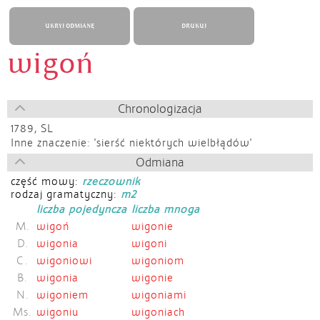
UKRYJ ODMIANĘ
DRUKUJ
wigoń
Chronologizacja
1789,
SL
Inne znaczenie: 'sierść niektórych wielbłądów'
Odmiana
część mowy:
rzeczownik
rodzaj gramatyczny:
m2
liczba pojedyncza
liczba mnoga
M.
wigoń
wigonie
D.
wigonia
wigoni
C.
wigoniowi
wigoniom
B.
wigonia
wigonie
N.
wigoniem
wigoniami
Ms.
wigoniu
wigoniach