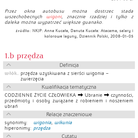
Przez okna autobusu można dostrzec stada
wszechobecnych
wigoni
, znacznie rzadziej i tylko z
daleka można wypatrzeć większe guanako.
źródło:
NKJP: Anna Kucała, Danuta Kucała: Atacama, salary i
kolorowe laguny, Dziennik Polski, 2008-01-05
1.b przędza
Definicja
włók.
przędza uzyskiwana z sierści wigonia –
zwierzęcia
Kwalifikacja tematyczna
CODZIENNE ŻYCIE CZŁOWIEKA
Ubranie
czynności,
przedmioty i osoby związane z robieniem i noszeniem
ubrań
Relacje znaczeniowe
synonimy:
wigonia
,
wikunia
hiperonimy:
przędza
Cytaty