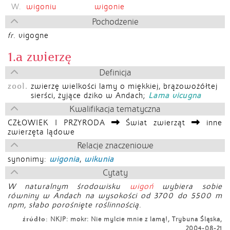
W.
wigoniu
wigonie
Pochodzenie
fr.
vigogne
1.a zwierzę
Definicja
zool.
zwierzę wielkości lamy o miękkiej, brązowożółtej
sierści, żyjące dziko w Andach;
Lama vicugna
Kwalifikacja tematyczna
CZŁOWIEK I PRZYRODA
Świat zwierząt
inne
zwierzęta lądowe
Relacje znaczeniowe
synonimy:
wigonia
,
wikunia
Cytaty
W naturalnym środowisku
wigoń
wybiera sobie
równiny w Andach na wysokości od 3700 do 5500 m
npm, słabo porośnięte roślinnością.
źródło:
NKJP: mokr: Nie mylcie mnie z lamą!, Trybuna Śląska,
2004-08-21