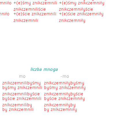
emniło
+(e)śmy znikczemnili
+(e)śmy znikczemniły
znikczemniliście
znikczemniłyście
mniło
+(e)ście znikczemnili
+(e)ście znikczemniły
znikczemnili
znikczemniły
liczba mnoga
mo
-mo
znikczemnilibyśmy
znikczemniłybyśmy
o
byśmy znikczemnili
byśmy znikczemniły
znikczemnilibyście
znikczemniłybyście
byście znikczemnili
byście znikczemniły
znikczemniliby
znikczemniłyby
by znikczemnili
by znikczemniły