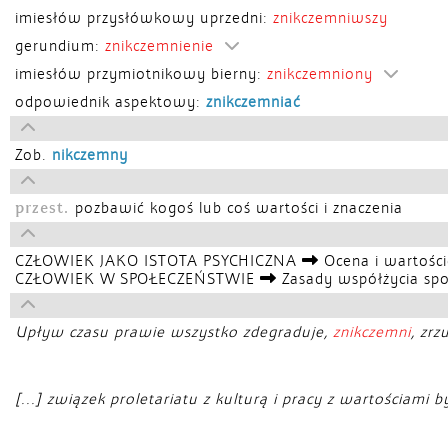
imiesłów przysłówkowy uprzedni:
znikczemniwszy
gerundium:
znikczemnienie
imiesłów przymiotnikowy bierny:
znikczemniony
odpowiednik aspektowy:
znikczemniać
Zob.
nikczemny
przest.
pozbawić kogoś lub coś wartości i znaczenia
CZŁOWIEK JAKO ISTOTA PSYCHICZNA
Ocena i wartośc
CZŁOWIEK W SPOŁECZEŃSTWIE
Zasady współżycia sp
Upływ czasu prawie wszystko zdegraduje,
znikczemni
, zrz
[...] związek proletariatu z kulturą i pracy z wartościami b