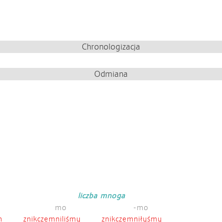
Chronologizacja
Odmiana
liczba mnoga
mo
-mo
m
znikczemniliśmy
znikczemniłyśmy