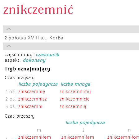
znikczemnić
2 połowa XVIII w.,
KorBa
część mowy:
czasownik
aspekt:
dokonany
Tryb oznajmujący
Czas przyszły
liczba pojedyncza
liczba mnoga
1 os.
znikczemnię
znikczemnimy
2 os.
znikczemnisz
znikczemnicie
3 os.
znikczemni
znikczemnią
Czas przeszły
liczba pojedyncza
m
ż
n
znikczemniłem
znikczemniłam
znikczemniło