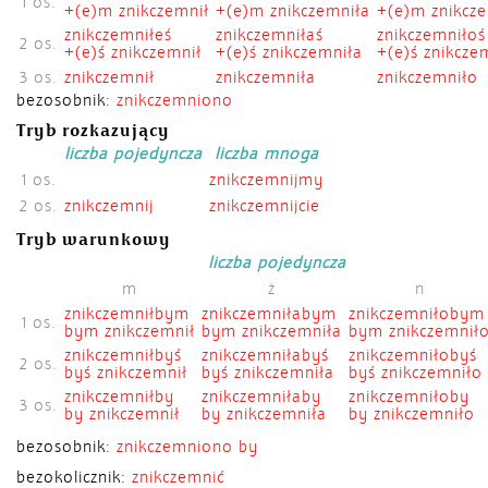
1 os.
+(e)m znikczemnił
+(e)m znikczemniła
+(e)m znikcz
znikczemniłeś
znikczemniłaś
znikczemniłoś
2 os.
+(e)ś znikczemnił
+(e)ś znikczemniła
+(e)ś znikcze
3 os.
znikczemnił
znikczemniła
znikczemniło
bezosobnik:
znikczemniono
Tryb rozkazujący
liczba pojedyncza
liczba mnoga
1 os.
znikczemnijmy
2 os.
znikczemnij
znikczemnijcie
Tryb warunkowy
liczba pojedyncza
m
ż
n
znikczemniłbym
znikczemniłabym
znikczemniłobym
1 os.
bym znikczemnił
bym znikczemniła
bym znikczemnił
znikczemniłbyś
znikczemniłabyś
znikczemniłobyś
2 os.
byś znikczemnił
byś znikczemniła
byś znikczemniło
znikczemniłby
znikczemniłaby
znikczemniłoby
3 os.
by znikczemnił
by znikczemniła
by znikczemniło
bezosobnik:
znikczemniono by
bezokolicznik:
znikczemnić