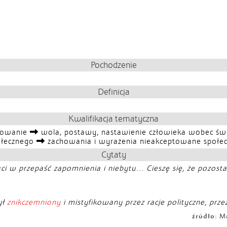
Pochodzenie
Definicja
Kwalifikacja tematyczna
iowanie
wola, postawy, nastawienie człowieka wobec świa
ołecznego
zachowania i wyrażenia nieakceptowane społec
Cytaty
uci w przepaść zapomnienia i niebytu... Cieszę się, że pozosta
ył
znikczemniony
i mistyfikowany przez racje polityczne, pr
źródło:
Ma