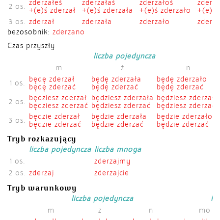
zderzałeś
zderzałaś
zderzałoś
zderza
2 os.
+(e)ś zderzał
+(e)ś zderzała
+(e)ś zderzało
+(e)śc
3 os.
zderzał
zderzała
zderzało
zderza
bezosobnik:
zderzano
Czas przyszły
liczba pojedyncza
m
ż
n
będę zderzał
będę zderzała
będę zderzało
1 os.
będę zderzać
będę zderzać
będę zderzać
będziesz zderzał
będziesz zderzała
będziesz zderzało
2 os.
będziesz zderzać
będziesz zderzać
będziesz zderzać
będzie zderzał
będzie zderzała
będzie zderzało
3 os.
będzie zderzać
będzie zderzać
będzie zderzać
Tryb rozkazujący
liczba pojedyncza
liczba mnoga
1 os.
zderzajmy
2 os.
zderzaj
zderzajcie
Tryb warunkowy
liczba pojedyncza
li
m
ż
n
mo