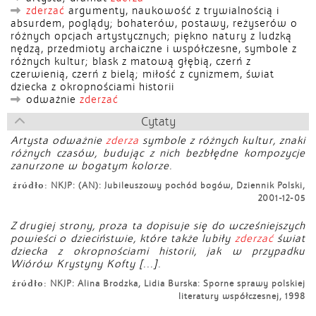
zderzać
argumenty, naukowość z trywialnością i
absurdem, poglądy; bohaterów, postawy, reżyserów o
różnych opcjach artystycznych; piękno natury z ludzką
nędzą, przedmioty archaiczne i współczesne, symbole z
różnych kultur; blask z matową głębią, czerń z
czerwienią, czerń z bielą; miłość z cynizmem, świat
dziecka z okropnościami historii
odważnie
zderzać
Cytaty
Artysta odważnie
zderza
symbole z różnych kultur, znaki
różnych czasów, budując z nich bezbłędne kompozycje
zanurzone w bogatym kolorze.
źródło:
NKJP: (AN): Jubileuszowy pochód bogów, Dziennik Polski,
2001-12-05
Z drugiej strony, proza ta dopisuje się do wcześniejszych
powieści o dzieciństwie, które także lubiły
zderzać
świat
dziecka z okropnościami historii, jak w przypadku
Wiórów Krystyny Kofty [...].
źródło:
NKJP: Alina Brodzka, Lidia Burska: Sporne sprawy polskiej
literatury współczesnej, 1998