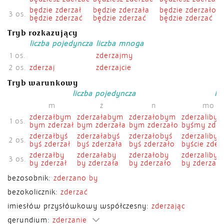
będzie zderzał
będzie zderzała
będzie zderzało
3 os.
będzie zderzać
będzie zderzać
będzie zderzać
Tryb rozkazujący
liczba pojedyncza
liczba mnoga
1 os.
zderzajmy
2 os.
zderzaj
zderzajcie
Tryb warunkowy
liczba pojedyncza
li
m
ż
n
mo
zderzałbym
zderzałabym
zderzałobym
zderzaliby
1 os.
bym zderzał
bym zderzała
bym zderzało
byśmy zderz
zderzałbyś
zderzałabyś
zderzałobyś
zderzalibyś
2 os.
byś zderzał
byś zderzała
byś zderzało
byście zderz
zderzałby
zderzałaby
zderzałoby
zderzaliby
3 os.
by zderzał
by zderzała
by zderzało
by zderzali
bezosobnik:
zderzano by
bezokolicznik:
zderzać
imiesłów przysłówkowy współczesny:
zderzając
gerundium:
zderzanie