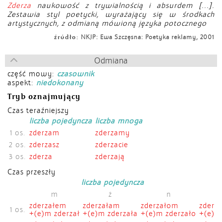
Zderza
naukowość z trywialnością i absurdem [...].
Zestawia styl poetycki, wyrażający się w środkach
artystycznych, z odmianą mówioną języka potocznego
źródło:
NKJP: Ewa Szczęsna: Poetyka reklamy, 2001
Odmiana
część mowy:
czasownik
aspekt:
niedokonany
Tryb oznajmujący
Czas teraźniejszy
liczba pojedyncza
liczba mnoga
1 os.
zderzam
zderzamy
2 os.
zderzasz
zderzacie
3 os.
zderza
zderzają
Czas przeszły
liczba pojedyncza
m
ż
n
zderzałem
zderzałam
zderzałom
zderz
1 os.
+(e)m zderzał
+(e)m zderzała
+(e)m zderzało
+(e)śm