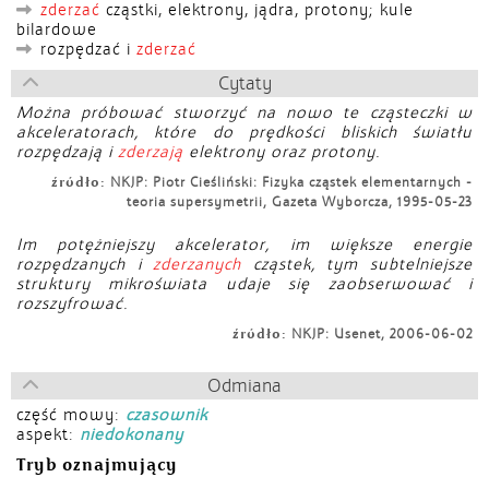
zderzać
cząstki, elektrony, jądra, protony; kule
bilardowe
rozpędzać i
zderzać
Cytaty
Można próbować stworzyć na nowo te cząsteczki w
akceleratorach, które do prędkości bliskich światłu
rozpędzają i
zderzają
elektrony oraz protony.
źródło:
NKJP: Piotr Cieśliński: Fizyka cząstek elementarnych -
teoria supersymetrii, Gazeta Wyborcza, 1995-05-23
Im potężniejszy akcelerator, im większe energie
rozpędzanych i
zderzanych
cząstek, tym subtelniejsze
struktury mikroświata udaje się zaobserwować i
rozszyfrować.
źródło:
NKJP: Usenet, 2006-06-02
Odmiana
część mowy:
czasownik
aspekt:
niedokonany
Tryb oznajmujący