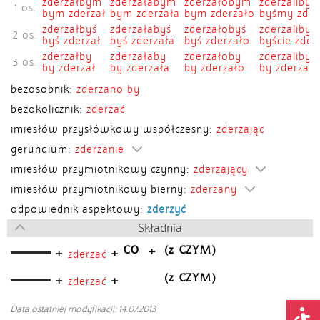
zderzałbym
zderzałabym
zderzałobym
zderzaliby
1 os.
bym zderzał
bym zderzała
bym zderzało
byśmy zderz
zderzałbyś
zderzałabyś
zderzałobyś
zderzalibyś
2 os.
byś zderzał
byś zderzała
byś zderzało
byście zderz
zderzałby
zderzałaby
zderzałoby
zderzaliby
3 os.
by zderzał
by zderzała
by zderzało
by zderzali
bezosobnik:
zderzano by
bezokolicznik:
zderzać
imiesłów przysłówkowy współczesny:
zderzając
gerundium:
zderzanie
imiesłów przymiotnikowy czynny:
zderzający
imiesłów przymiotnikowy bierny:
zderzany
odpowiednik aspektowy:
zderzyć
Składnia
CO
(z CZYM)
+
+
+
zderzać
(z CZYM)
+
+
zderzać
Op
Data ostatniej modyfikacji: 14.07.2013