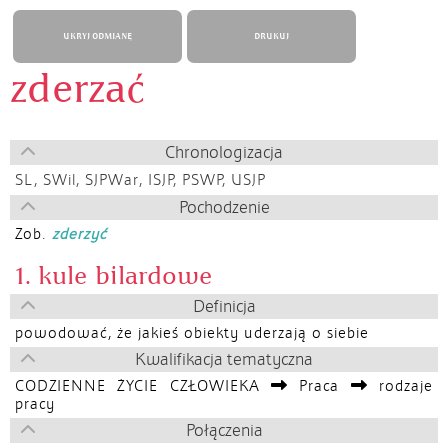
UKRYJ ODMIANĘ
DRUKUJ
zderzać
Chronologizacja
SL
,
SWil
,
SJPWar
,
ISJP
,
PSWP
,
USJP
Pochodzenie
Zob.
zderzyć
1. kule bilardowe
Definicja
powodować, że jakieś obiekty uderzają o siebie
Kwalifikacja tematyczna
CODZIENNE ŻYCIE CZŁOWIEKA
Praca
rodzaje
pracy
Połączenia