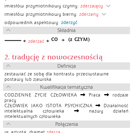
imiesłów przymiotnikowy czynny:
zderzający
imiesłów przymiotnikowy bierny:
zderzany
odpowiednik aspektowy:
zderzyć
Składnia
CO
(z CZYM)
+
+
+
zderzać
2. tradycję z nowoczesnością
Definicja
zestawiać ze sobą dla kontrastu przeciwstawne
postawy lub zjawiska
Kwalifikacja tematyczna
CODZIENNE ŻYCIE CZŁOWIEKA
Praca
rodzaje
pracy
CZŁOWIEK JAKO ISTOTA PSYCHICZNA
Działalność
intelektualna człowieka
nazwy działań
intelektualnych człowieka
Połączenia
artysta; dramat
zderza