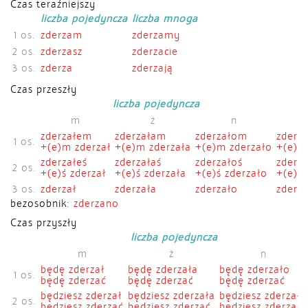
Czas teraźniejszy
liczba pojedyncza
liczba mnoga
1 os.
zderzam
zderzamy
2 os.
zderzasz
zderzacie
3 os.
zderza
zderzają
Czas przeszły
liczba pojedyncza
m
ż
n
zderzałem
zderzałam
zderzałom
zderz
1 os.
+(e)m zderzał
+(e)m zderzała
+(e)m zderzało
+(e)śm
zderzałeś
zderzałaś
zderzałoś
zderza
2 os.
+(e)ś zderzał
+(e)ś zderzała
+(e)ś zderzało
+(e)śc
3 os.
zderzał
zderzała
zderzało
zderza
bezosobnik:
zderzano
Czas przyszły
liczba pojedyncza
m
ż
n
będę zderzał
będę zderzała
będę zderzało
1 os.
będę zderzać
będę zderzać
będę zderzać
będziesz zderzał
będziesz zderzała
będziesz zderzało
2 os.
będziesz zderzać
będziesz zderzać
będziesz zderzać