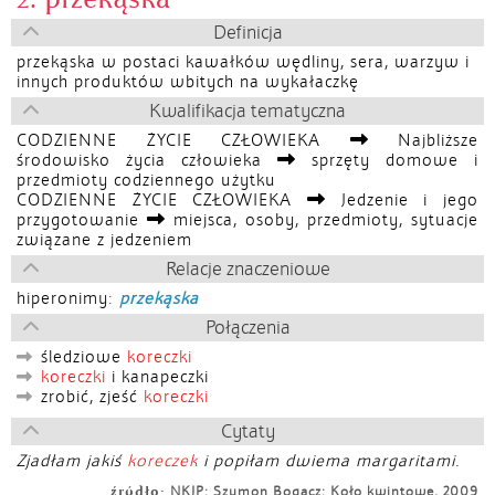
Definicja
przekąska w postaci kawałków wędliny, sera, warzyw i
innych produktów wbitych na wykałaczkę
Kwalifikacja tematyczna
CODZIENNE ŻYCIE CZŁOWIEKA
Najbliższe
środowisko życia człowieka
sprzęty domowe i
przedmioty codziennego użytku
CODZIENNE ŻYCIE CZŁOWIEKA
Jedzenie i jego
przygotowanie
miejsca, osoby, przedmioty, sytuacje
związane z jedzeniem
Relacje znaczeniowe
hiperonimy:
przekąska
Połączenia
śledziowe
koreczki
koreczki
i kanapeczki
zrobić, zjeść
koreczki
Cytaty
Zjadłam jakiś
koreczek
i popiłam dwiema margaritami.
źródło:
NKJP: Szymon Bogacz: Koło kwintowe, 2009