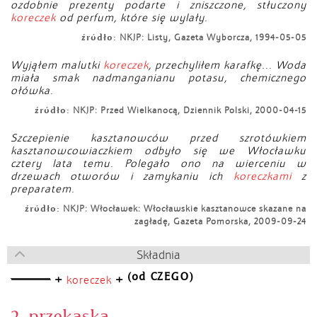
ozdobnie prezenty podarte i zniszczone, stłuczony
koreczek
od perfum, które się wylały.
źródło:
NKJP: Listy, Gazeta Wyborcza, 1994-05-05
Wyjąłem malutki
koreczek
, przechyliłem karafkę... Woda
miała smak nadmanganianu potasu, chemicznego
ołówka.
źródło:
NKJP: Przed Wielkanocą, Dziennik Polski, 2000-04-15
Szczepienie kasztanowców przed szrotówkiem
kasztanowcowiaczkiem odbyło się we Włocławku
cztery lata temu. Polegało ono na wierceniu w
drzewach otworów i zamykaniu ich
koreczkami
z
preparatem.
źródło:
NKJP: Włocławek: Włocławskie kasztanowce skazane na
zagładę, Gazeta Pomorska, 2009-09-24
Składnia
(od CZEGO)
+
+
koreczek
2. przekąska