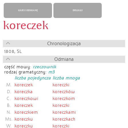
UKRYJ ODMIANĘ
DRUKUJ
koreczek
Chronologizacja
1808,
SL
Odmiana
część mowy:
rzeczownik
rodzaj gramatyczny:
m3
liczba pojedyncza
liczba mnoga
M.
koreczek
koreczki
D.
koreczka
koreczków
C.
koreczkowi
koreczkom
B.
koreczek
koreczki
N.
koreczkiem
koreczkami
Ms.
koreczku
koreczkach
W.
koreczku
koreczki