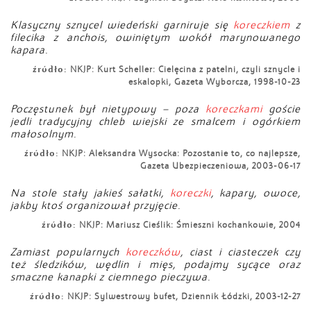
Klasyczny sznycel wiedeński garniruje się
koreczkiem
z
filecika z anchois, owiniętym wokół marynowanego
kapara.
źródło:
NKJP: Kurt Scheller: Cielęcina z patelni, czyli sznycle i
eskalopki, Gazeta Wyborcza, 1998-10-23
Poczęstunek był nietypowy – poza
koreczkami
goście
jedli tradycyjny chleb wiejski ze smalcem i ogórkiem
małosolnym.
źródło:
NKJP: Aleksandra Wysocka: Pozostanie to, co najlepsze,
Gazeta Ubezpieczeniowa, 2003-06-17
Na stole stały jakieś sałatki,
koreczki
, kapary, owoce,
jakby ktoś organizował przyjęcie.
źródło:
NKJP: Mariusz Cieślik: Śmieszni kochankowie, 2004
Zamiast popularnych
koreczków
, ciast i ciasteczek czy
też śledzików, wędlin i mięs, podajmy sycące oraz
smaczne kanapki z ciemnego pieczywa.
źródło:
NKJP: Sylwestrowy bufet, Dziennik Łódzki, 2003-12-27