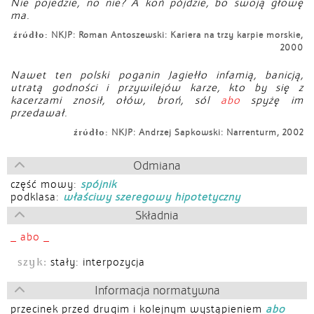
Nie pojedzie, no nie? A koń pójdzie, bo swoją głowę
ma.
źródło:
NKJP: Roman Antoszewski: Kariera na trzy karpie morskie,
2000
Nawet ten polski poganin Jagiełło infamią, banicją,
utratą godności i przywilejów karze, kto by się z
kacerzami znosił, ołów, broń, sól
abo
spyżę im
przedawał.
źródło:
NKJP: Andrzej Sapkowski: Narrenturm, 2002
Odmiana
część mowy:
spójnik
podklasa:
właściwy szeregowy hipotetyczny
Składnia
_
abo
_
szyk:
stały: interpozycja
Informacja normatywna
przecinek przed drugim i kolejnym wystąpieniem
abo