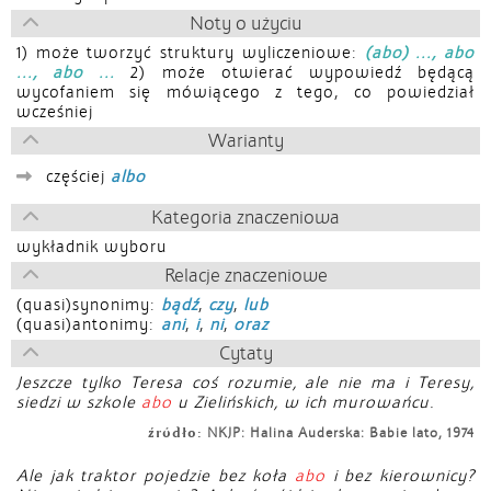
Noty o użyciu
1) może tworzyć struktury wyliczeniowe:
(abo) ..., abo
..., abo ...
2) może otwierać wypowiedź będącą
wycofaniem się mówiącego z tego, co powiedział
wcześniej
Warianty
częściej
albo
Kategoria znaczeniowa
wykładnik wyboru
Relacje znaczeniowe
(quasi)synonimy:
bądź
,
czy
,
lub
(quasi)antonimy:
ani
,
i
,
ni
,
oraz
Cytaty
Jeszcze tylko Teresa coś rozumie, ale nie ma i Teresy,
siedzi w szkole
abo
u Zielińskich, w ich murowańcu.
źródło:
NKJP: Halina Auderska: Babie lato, 1974
Ale jak traktor pojedzie bez koła
abo
i bez kierownicy?