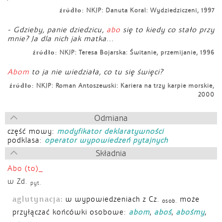
źródło:
NKJP: Danuta Koral: Wydziedziczeni, 1997
- Gdzieby, panie dziedzicu,
abo
się to kiedy co stało przy
mnie? Ja dla nich jak matka...
źródło:
NKJP: Teresa Bojarska: Świtanie, przemijanie, 1996
Abom
to ja nie wiedziała, co tu się święci?
źródło:
NKJP: Roman Antoszewski: Kariera na trzy karpie morskie,
2000
Odmiana
część mowy:
modyfikator deklaratywności
podklasa:
operator wypowiedzeń pytajnych
Składnia
Abo
(to)_
w Zd.
pyt.
aglutynacja:
w wypowiedzeniach z Cz.
może
osob.
przyłączać końcówki osobowe:
abom
,
aboś
,
abośmy
,