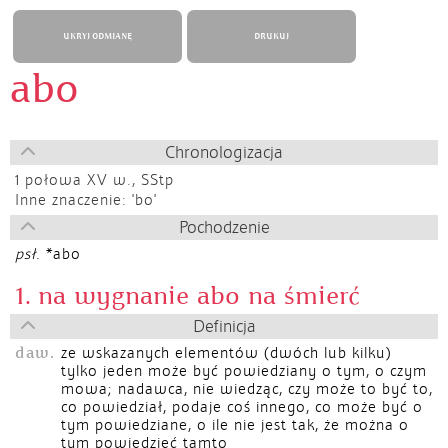
UKRYJ ODMIANĘ
DRUKUJ
abo
Chronologizacja
1 połowa XV w.,
SStp
Inne znaczenie: 'bo'
Pochodzenie
psł.
*abo
1. na wygnanie abo na śmierć
Definicja
daw.
ze wskazanych elementów (dwóch lub kilku)
tylko jeden może być powiedziany o tym, o czym
mowa; nadawca, nie wiedząc, czy może to być to,
co powiedział, podaje coś innego, co może być o
tym powiedziane, o ile nie jest tak, że można o
tym powiedzieć tamto