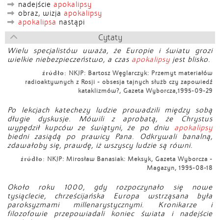
nadejście
apokalipsy
obraz, wizja
apokalipsy
apokalipsa
nastąpi
Cytaty
Wielu specjalistów uważa, że Europie i światu grozi
wielkie niebezpieczeństwo, a czas
apokalipsy
jest blisko.
źródło:
NKJP: Bartosz Węglarczyk: Przemyt materiałów
radioaktywnych z Rosji - obsesja tajnych służb czy zapowiedź
kataklizmów?, Gazeta Wyborcza,1995-09-29
Po lekcjach katechezy ludzie prowadzili między sobą
długie dyskusje. Mówili z aprobatą, że Chrystus
wypędził kupców ze świątyni, że po dniu
apokalipsy
biedni zasiądą po prawicy Pana. Odkrywali banalną,
zdawałoby się, prawdę, iż wszyscy ludzie są równi.
źródło:
NKJP: Mirosław Banasiak: Meksyk, Gazeta Wyborcza -
Magazyn, 1995-08-18
Około roku 1000, gdy rozpoczynało się nowe
tysiąclecie, chrześcijańska Europa wstrząsana była
paroksyzmami millenarystycznymi. Kronikarze i
filozofowie przepowiadali koniec świata i nadejście