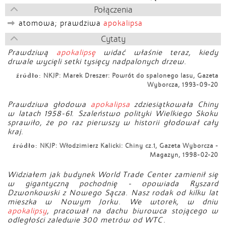
Połączenia
atomowa; prawdziwa
apokalipsa
Cytaty
Prawdziwą
apokalipsę
widać właśnie teraz, kiedy
drwale wycięli setki tysięcy nadpalonych drzew.
źródło:
NKJP: Marek Dreszer: Powrót do spalonego lasu, Gazeta
Wyborcza, 1993-09-20
Prawdziwa głodowa
apokalipsa
zdziesiątkowała Chiny
w latach 1958-61. Szaleństwo polityki Wielkiego Skoku
sprawiło, że po raz pierwszy w historii głodował cały
kraj.
źródło:
NKJP: Włodzimierz Kalicki: Chiny cz.1, Gazeta Wyborcza -
Magazyn, 1998-02-20
Widziałem jak budynek World Trade Center zamienił się
w gigantyczną pochodnię - opowiada Ryszard
Dzwonkowski z Nowego Sącza. Nasz rodak od kilku lat
mieszka w Nowym Jorku. We wtorek, w dniu
apokalipsy
, pracował na dachu biurowca stojącego w
odległości zaledwie 300 metrów od WTC.