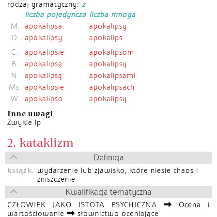
rodzaj gramatyczny:
ż
liczba pojedyncza
liczba mnoga
M.
apokalipsa
apokalipsy
D.
apokalipsy
apokalips
C.
apokalipsie
apokalipsom
B.
apokalipsę
apokalipsy
N.
apokalipsą
apokalipsami
Ms.
apokalipsie
apokalipsach
W.
apokalipso
apokalipsy
Inne uwagi
Zwykle lp
2. kataklizm
Definicja
książk.
wydarzenie lub zjawisko, które niesie chaos i
zniszczenie
Kwalifikacja tematyczna
CZŁOWIEK JAKO ISTOTA PSYCHICZNA
Ocena i
wartościowanie
słownictwo oceniające