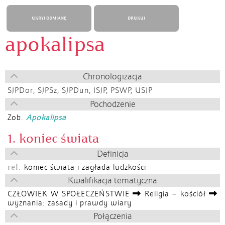
UKRYJ ODMIANĘ
DRUKUJ
apokalipsa
Chronologizacja
SJPDor
,
SJPSz
,
SJPDun
,
ISJP
,
PSWP
,
USJP
Pochodzenie
Zob.
Apokalipsa
1. koniec świata
Definicja
rel.
koniec świata i zagłada ludzkości
Kwalifikacja tematyczna
CZŁOWIEK W SPOŁECZEŃSTWIE
Religia – kościół
wyznania: zasady i prawdy wiary
Połączenia