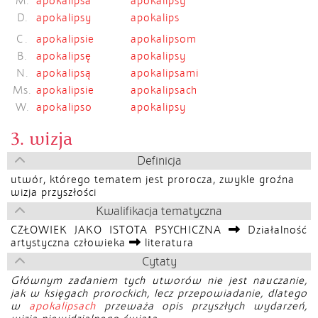
M.
apokalipsa
apokalipsy
D.
apokalipsy
apokalips
C.
apokalipsie
apokalipsom
B.
apokalipsę
apokalipsy
N.
apokalipsą
apokalipsami
Ms.
apokalipsie
apokalipsach
W.
apokalipso
apokalipsy
3. wizja
Definicja
utwór, którego tematem jest prorocza, zwykle groźna
wizja przyszłości
Kwalifikacja tematyczna
CZŁOWIEK JAKO ISTOTA PSYCHICZNA
Działalność
artystyczna człowieka
literatura
Cytaty
Głównym zadaniem tych utworów nie jest nauczanie,
jak w księgach prorockich, lecz przepowiadanie, dlatego
w
apokalipsach
przeważa opis przyszłych wydarzeń,