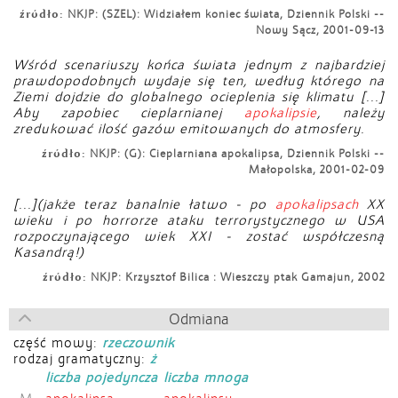
źródło:
NKJP: (SZEL): Widziałem koniec świata, Dziennik Polski --
Nowy Sącz, 2001-09-13
Wśród scenariuszy końca świata jednym z najbardziej
prawdopodobnych wydaje się ten, według którego na
Ziemi dojdzie do globalnego ocieplenia się klimatu [...]
Aby zapobiec cieplarnianej
apokalipsie
, należy
zredukować ilość gazów emitowanych do atmosfery.
źródło:
NKJP: (G): Cieplarniana apokalipsa, Dziennik Polski --
Małopolska, 2001-02-09
[...](jakże teraz banalnie łatwo - po
apokalipsach
XX
wieku i po horrorze ataku terrorystycznego w USA
rozpoczynającego wiek XXI - zostać współczesną
Kasandrą!)
źródło:
NKJP: Krzysztof Bilica : Wieszczy ptak Gamajun, 2002
Odmiana
część mowy:
rzeczownik
rodzaj gramatyczny:
ż
liczba pojedyncza
liczba mnoga