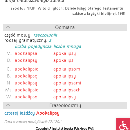
wizja niewidzialnego świata.
źródło:
NKJP: Witold Tyloch: Dzieje ksiąg Starego Testamentu :
szkice z krytyki biblijnej, 1981
Odmiana
część mowy:
rzeczownik
rodzaj gramatyczny:
ż
liczba pojedyncza
liczba mnoga
M.
apokalipsa
apokalipsy
D.
apokalipsy
apokalips
C.
apokalipsie
apokalipsom
B.
apokalipsę
apokalipsy
N.
apokalipsą
apokalipsami
Ms.
apokalipsie
apokalipsach
W.
apokalipso
apokalipsy
Frazeologizmy
czterej jeźdźcy
Apokalipsy
Op
Data ostatniej modyfikacji: 27.11.2011
Copyright© Instytut Języka Polskiego PAN