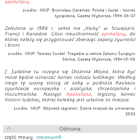
apokalipsy
.
źródło:
NKJP: Bronisław Geremek: Polska i świat - koniec
tysiąclecia, Gazeta Wyborcza, 1994-05-07
Założona w 1986 r. sekta ma „kluby” w Szwajcarii,
Francji i Kanadzie. Głosi nieuchronność
apokalipsy
, do
której należy się przygotować zbierając zapasy żywności
i broni.
źródło:
NKJP: Tomasz Surdel: Tragedia w sekcie Zakonu Świątyni
Słońca, Gazeta Wyborcza, 1994-10-06
[...]właśnie tu rozegra się Ostatnia Wojna, która być
może będzie oznaczać koniec rodzaju ludzkiego. Według
niego tę wojnę stoczą ze sobą u podnóża Kaukazu
cywilizacje europejska i azjatycka, chrześcijańska i
muzułmańska. Nastąpi
Apokalipsa
, logiczny koniec
historii ludzkiej, której kolebką jest właśnie to miejsce.
źródło:
NKJP: Wojciech Jagielski: Dobre miejsce do umierania,
2005
Odmiana
część mowy:
rzeczownik