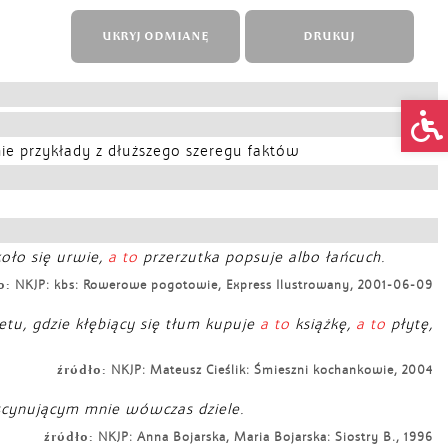
UKRYJ ODMIANĘ
DRUKUJ
Op
nie przykłady z dłuższego szeregu faktów
oło się urwie,
a to
przerzutka popsuje albo łańcuch.
o:
NKJP: kbs: Rowerowe pogotowie, Express Ilustrowany, 2001-06-09
tu, gdzie kłębiący się tłum kupuje
a to
książkę,
a to
płytę,
źródło:
NKJP: Mateusz Cieślik: Śmieszni kochankowie, 2004
ascynującym mnie wówczas dziele.
źródło:
NKJP: Anna Bojarska, Maria Bojarska: Siostry B., 1996