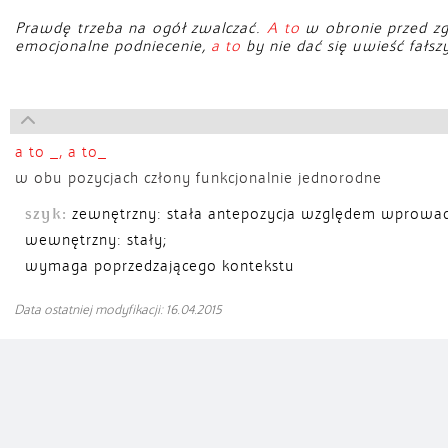
Prawdę trzeba na ogół zwalczać.
A to
w obronie przed z
emocjonalne podniecenie,
a to
by nie dać się uwieść fał
a to _, a to_
w obu pozycjach człony funkcjonalnie jednorodne
szyk:
zewnętrzny: stała antepozycja względem wprowad
wewnętrzny: stały;
wymaga poprzedzającego kontekstu
Data ostatniej modyfikacji: 16.04.2015