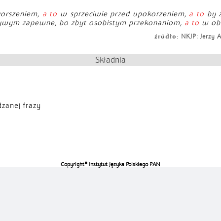
gorszeniem,
a to
w sprzeciwie przed upokorzeniem,
a to
by z
szywym zapewne, bo zbyt osobistym przekonaniom,
a to
w obr
źródło:
NKJP: Jerzy 
Składnia
zanej frazy
Copyright© Instytut Języka Polskiego PAN