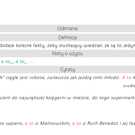
Odmiana
Definicja
odaje kolejne fakty, żeby słuchający wiedział, że są to jedy
Noty o użyciu
 a to_, a to_ ...
.
Cytaty
” ciągle jest robota, zwłaszcza jak jeżdżą nimi młodzi.
A to
k
źródł
ciem do największej księgarni w mieście, do tego supermarke
mo sapiens,
a to
o Malinowskim,
a to
o Ruth Benedict i jej f