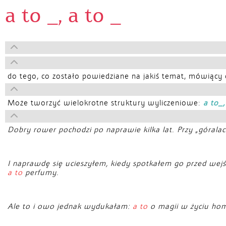
a to _, a to _
do tego, co zostało powiedziane na jakiś temat, mówiący d
Może tworzyć wielokrotne struktury wyliczeniowe:
a to_,
Dobry rower pochodzi po naprawie kilka lat. Przy „góralach
I naprawdę się ucieszyłem, kiedy spotkałem go przed wejś
a to
perfumy.
Ale to i owo jednak wydukałam:
a to
o magii w życiu ho