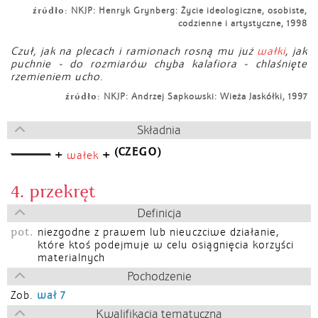
źródło:
NKJP: Henryk Grynberg: Życie ideologiczne, osobiste,
codzienne i artystyczne, 1998
Czuł, jak na plecach i ramionach rosną mu już
wałki
, jak
puchnie - do rozmiarów chyba kalafiora - chlaśnięte
rzemieniem ucho.
źródło:
NKJP: Andrzej Sapkowski: Wieża Jaskółki, 1997
Składnia
(CZEGO)
+
+
wałek
4. przekręt
Definicja
pot.
niezgodne z prawem lub nieuczciwe działanie,
które ktoś podejmuje w celu osiągnięcia korzyści
materialnych
Pochodzenie
Zob.
wał 7
Kwalifikacja tematyczna