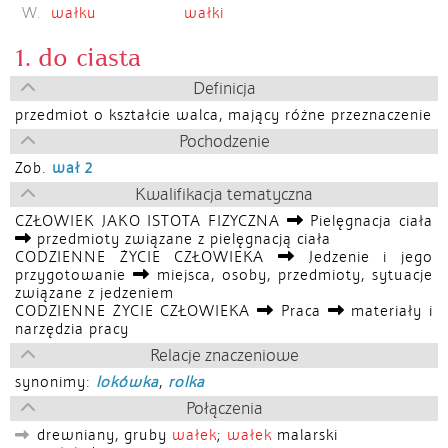
W.
wałku
wałki
1. do ciasta
Definicja
przedmiot o kształcie walca, mający różne przeznaczenie
Pochodzenie
Zob.
wał 2
Kwalifikacja tematyczna
CZŁOWIEK JAKO ISTOTA FIZYCZNA
Pielęgnacja ciała
przedmioty związane z pielęgnacją ciała
CODZIENNE ŻYCIE CZŁOWIEKA
Jedzenie i jego
przygotowanie
miejsca, osoby, przedmioty, sytuacje
związane z jedzeniem
CODZIENNE ŻYCIE CZŁOWIEKA
Praca
materiały i
narzędzia pracy
Relacje znaczeniowe
synonimy:
lokówka
,
rolka
Połączenia
drewniany, gruby
wałek
;
wałek
malarski