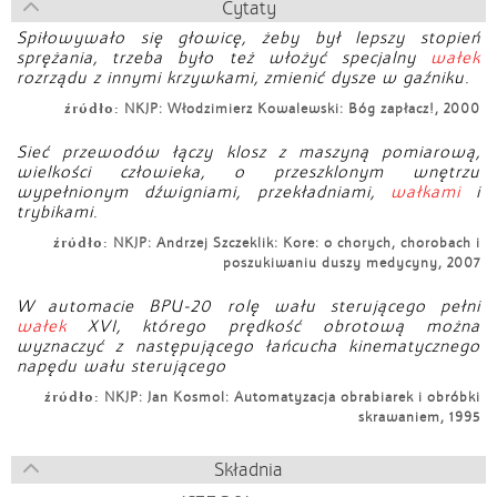
Cytaty
Spiłowywało się głowicę, żeby był lepszy stopień
sprężania, trzeba było też włożyć specjalny
wałek
rozrządu z innymi krzywkami, zmienić dysze w gaźniku.
źródło:
NKJP: Włodzimierz Kowalewski: Bóg zapłacz!, 2000
Sieć przewodów łączy klosz z maszyną pomiarową,
wielkości człowieka, o przeszklonym wnętrzu
wypełnionym dźwigniami, przekładniami,
wałkami
i
trybikami.
źródło:
NKJP: Andrzej Szczeklik: Kore: o chorych, chorobach i
poszukiwaniu duszy medycyny, 2007
W automacie BPU-20 rolę wału sterującego pełni
wałek
XVI, którego prędkość obrotową można
wyznaczyć z następującego łańcucha kinematycznego
napędu wału sterującego
źródło:
NKJP: Jan Kosmol: Automatyzacja obrabiarek i obróbki
skrawaniem, 1995
Składnia