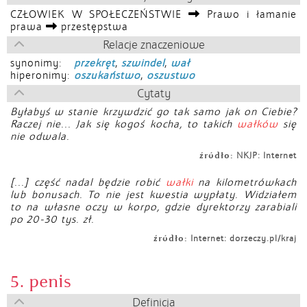
CZŁOWIEK W SPOŁECZEŃSTWIE
Prawo i łamanie
prawa
przestępstwa
Relacje znaczeniowe
synonimy:
przekręt
,
szwindel
,
wał
hiperonimy:
oszukaństwo
,
oszustwo
Cytaty
Byłabyś w stanie krzywdzić go tak samo jak on Ciebie?
Raczej nie... Jak się kogoś kocha, to takich
wałków
się
nie odwala.
źródło:
NKJP: Internet
[...] część nadal będzie robić
wałki
na kilometrówkach
lub bonusach. To nie jest kwestia wypłaty. Widziałem
to na własne oczy w korpo, gdzie dyrektorzy zarabiali
po 20-30 tys. zł.
źródło:
Internet: dorzeczy.pl/kraj
5. penis
Definicja