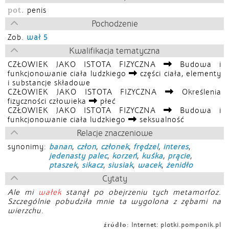
pot.
penis
Pochodzenie
Zob.
wał 5
Kwalifikacja tematyczna
CZŁOWIEK JAKO ISTOTA FIZYCZNA
Budowa i
funkcjonowanie ciała ludzkiego
części ciała, elementy
i substancje składowe
CZŁOWIEK JAKO ISTOTA FIZYCZNA
Określenia
fizyczności człowieka
płeć
CZŁOWIEK JAKO ISTOTA FIZYCZNA
Budowa i
funkcjonowanie ciała ludzkiego
seksualność
Relacje znaczeniowe
synonimy:
banan
,
człon
,
członek
,
frędzel
,
interes
,
jedenasty palec
,
korzeń
,
kuśka
,
prącie
,
ptaszek
,
sikacz
,
siusiak
,
wacek
,
żenidło
Cytaty
Ale mi
wałek
stanął po obejrzeniu tych metamorfoz.
Szczególnie pobudziła mnie ta wygolona z zębami na
wierzchu.
źródło:
Internet: plotki.pomponik.pl