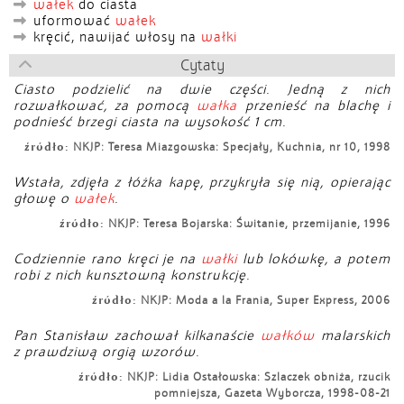
wałek
do ciasta
uformować
wałek
kręcić, nawijać włosy na
wałki
Cytaty
Ciasto podzielić na dwie części. Jedną z nich
rozwałkować, za pomocą
wałka
przenieść na blachę i
podnieść brzegi ciasta na wysokość 1 cm.
źródło:
NKJP: Teresa Miazgowska: Specjały, Kuchnia, nr 10, 1998
Wstała, zdjęła z łóżka kapę, przykryła się nią, opierając
głowę o
wałek
.
źródło:
NKJP: Teresa Bojarska: Świtanie, przemijanie, 1996
Codziennie rano kręci je na
wałki
lub lokówkę, a potem
robi z nich kunsztowną konstrukcję.
źródło:
NKJP: Moda a la Frania, Super Express, 2006
Pan Stanisław zachował kilkanaście
wałków
malarskich
z prawdziwą orgią wzorów.
źródło:
NKJP: Lidia Ostałowska: Szlaczek obniża, rzucik
pomniejsza, Gazeta Wyborcza, 1998-08-21