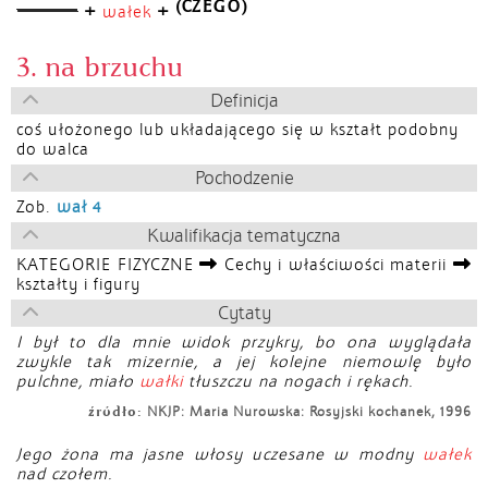
(CZEGO)
+
+
wałek
3. na brzuchu
Definicja
coś ułożonego lub układającego się w kształt podobny
do walca
Pochodzenie
Zob.
wał 4
Kwalifikacja tematyczna
KATEGORIE FIZYCZNE
Cechy i właściwości materii
kształty i figury
Cytaty
I był to dla mnie widok przykry, bo ona wyglądała
zwykle tak mizernie, a jej kolejne niemowlę było
pulchne, miało
wałki
tłuszczu na nogach i rękach.
źródło:
NKJP: Maria Nurowska: Rosyjski kochanek, 1996
Jego żona ma jasne włosy uczesane w modny
wałek
nad czołem.