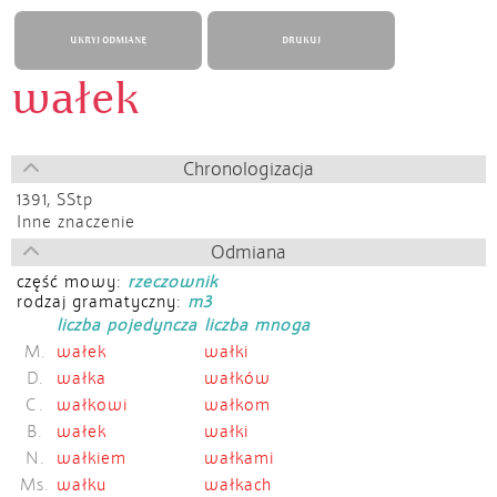
UKRYJ ODMIANĘ
DRUKUJ
wałek
Chronologizacja
1391,
SStp
Inne znaczenie
Odmiana
część mowy:
rzeczownik
rodzaj gramatyczny:
m3
liczba pojedyncza
liczba mnoga
M.
wałek
wałki
D.
wałka
wałków
C.
wałkowi
wałkom
B.
wałek
wałki
N.
wałkiem
wałkami
Ms.
wałku
wałkach