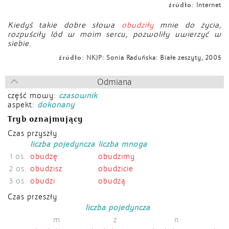
źródło:
Internet
Kiedyś takie dobre słowa
obudziły
mnie do życia,
rozpuściły lód w moim sercu, pozwoliły uwierzyć w
siebie.
źródło:
NKJP: Sonia Raduńska: Białe zeszyty, 2005
Odmiana
część mowy:
czasownik
aspekt:
dokonany
Tryb oznajmujący
Czas przyszły
liczba pojedyncza
liczba mnoga
1 os.
obudzę
obudzimy
2 os.
obudzisz
obudzicie
3 os.
obudzi
obudzą
Czas przeszły
liczba pojedyncza
m
ż
n