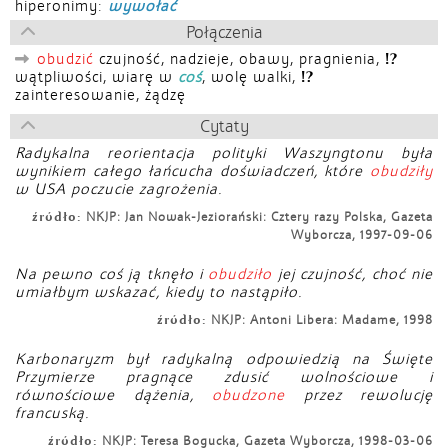
hiperonimy:
wywołać
Połączenia
!?
obudzić
czujność, nadzieje, obawy, pragnienia,
!?
wątpliwości, wiarę w
coś
, wolę walki,
zainteresowanie, żądzę
Cytaty
Radykalna reorientacja polityki Waszyngtonu była
wynikiem całego łańcucha doświadczeń, które
obudziły
w USA poczucie zagrożenia.
źródło:
NKJP: Jan Nowak-Jeziorański: Cztery razy Polska, Gazeta
Wyborcza, 1997-09-06
Na pewno coś ją tknęło i
obudziło
jej czujność, choć nie
umiałbym wskazać, kiedy to nastąpiło.
źródło:
NKJP: Antoni Libera: Madame, 1998
Karbonaryzm był radykalną odpowiedzią na Święte
Przymierze pragnące zdusić wolnościowe i
równościowe dążenia,
obudzone
przez rewolucję
francuską.
źródło:
NKJP: Teresa Bogucka, Gazeta Wyborcza, 1998-03-06