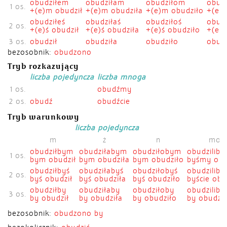
obudziłem
obudziłam
obudziłom
obudz
1 os.
+(e)m obudził
+(e)m obudziła
+(e)m obudziło
+(e)ś
obudziłeś
obudziłaś
obudziłoś
obudz
2 os.
+(e)ś obudził
+(e)ś obudziła
+(e)ś obudziło
+(e)ś
3 os.
obudził
obudziła
obudziło
obudz
bezosobnik:
obudzono
Tryb rozkazujący
liczba pojedyncza
liczba mnoga
1 os.
obudźmy
2 os.
obudź
obudźcie
Tryb warunkowy
liczba pojedyncza
l
m
ż
n
mo
obudziłbym
obudziłabym
obudziłobym
obudzilib
1 os.
bym obudził
bym obudziła
bym obudziło
byśmy obud
obudziłbyś
obudziłabyś
obudziłobyś
obudziliby
2 os.
byś obudził
byś obudziła
byś obudziło
byście obud
obudziłby
obudziłaby
obudziłoby
obudziliby
3 os.
by obudził
by obudziła
by obudziło
by obudzil
bezosobnik:
obudzono by