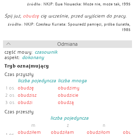
źródło:
NKJP: Ewa Nowacka: Może nie, może tak, 1995
Śpij już,
obudzę
cię wcześnie, przed wyjściem do pracy.
źródło:
NKJP: Czesław Kuriata: Spowiedź pamięci, próba światła,
1985
Odmiana
część mowy:
czasownik
aspekt:
dokonany
Tryb oznajmujący
Czas przyszły
liczba pojedyncza
liczba mnoga
1 os.
obudzę
obudzimy
2 os.
obudzisz
obudzicie
3 os.
obudzi
obudzą
Czas przeszły
liczba pojedyncza
m
ż
n
obudziłem
obudziłam
obudziłom
obudz
1 os.