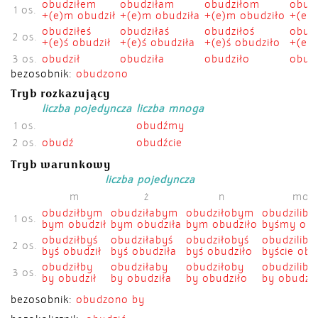
obudziłem
obudziłam
obudziłom
obudz
1 os.
+(e)m obudził
+(e)m obudziła
+(e)m obudziło
+(e)ś
obudziłeś
obudziłaś
obudziłoś
obudz
2 os.
+(e)ś obudził
+(e)ś obudziła
+(e)ś obudziło
+(e)ś
3 os.
obudził
obudziła
obudziło
obudz
bezosobnik:
obudzono
Tryb rozkazujący
liczba pojedyncza
liczba mnoga
1 os.
obudźmy
2 os.
obudź
obudźcie
Tryb warunkowy
liczba pojedyncza
l
m
ż
n
mo
obudziłbym
obudziłabym
obudziłobym
obudzilib
1 os.
bym obudził
bym obudziła
bym obudziło
byśmy obud
obudziłbyś
obudziłabyś
obudziłobyś
obudziliby
2 os.
byś obudził
byś obudziła
byś obudziło
byście obud
obudziłby
obudziłaby
obudziłoby
obudziliby
3 os.
by obudził
by obudziła
by obudziło
by obudzil
bezosobnik:
obudzono by