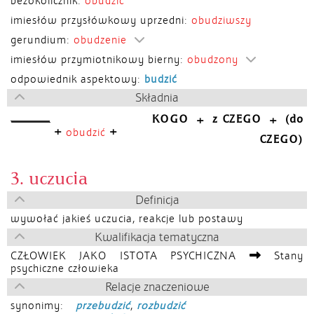
bezokolicznik:
obudzić
imiesłów przysłówkowy uprzedni:
obudziwszy
gerundium:
obudzenie
imiesłów przymiotnikowy bierny:
obudzony
odpowiednik aspektowy:
budzić
Składnia
KOGO
z CZEGO
(do
+
+
+
+
obudzić
CZEGO)
3. uczucia
Definicja
wywołać jakieś uczucia, reakcje lub postawy
Kwalifikacja tematyczna
CZŁOWIEK JAKO ISTOTA PSYCHICZNA
Stany
psychiczne człowieka
Relacje znaczeniowe
synonimy:
przebudzić
,
rozbudzić