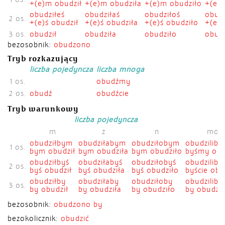
+(e)m obudził
+(e)m obudziła
+(e)m obudziło
+(e)ś
obudziłeś
obudziłaś
obudziłoś
obudz
2 os.
+(e)ś obudził
+(e)ś obudziła
+(e)ś obudziło
+(e)ś
3 os.
obudził
obudziła
obudziło
obudz
bezosobnik:
obudzono
Tryb rozkazujący
liczba pojedyncza
liczba mnoga
1 os.
obudźmy
2 os.
obudź
obudźcie
Tryb warunkowy
liczba pojedyncza
l
m
ż
n
mo
obudziłbym
obudziłabym
obudziłobym
obudzilib
1 os.
bym obudził
bym obudziła
bym obudziło
byśmy obud
obudziłbyś
obudziłabyś
obudziłobyś
obudziliby
2 os.
byś obudził
byś obudziła
byś obudziło
byście obud
obudziłby
obudziłaby
obudziłoby
obudziliby
3 os.
by obudził
by obudziła
by obudziło
by obudzil
bezosobnik:
obudzono by
bezokolicznik:
obudzić