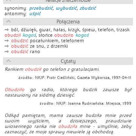
Relacje znaczeniowe
synonimy:
przebudzić
,
wybudzić
,
zbudzić
antonimy:
uśpić
Połączenia
ból, dźwięk, gwar, hałas, krzyk, śpiew, telefon, trzask
obudził
kogoś
, słońce
obudziło
kogoś
obudzić
pocałunkiem, telefonem
obudzić
ze snu, z drzemki
obudzić
rano
Cytaty
Rankiem
obudził
go telefon z gratulacjami.
źródło:
NKJP: Piotr Cieśliński, Gazeta Wyborcza, 1997-04-11
Obudziło
go radio, którego budzik zawsze był
nastawiony na siódmą dziesięć.
źródło:
NKJP: Joanna Rudniańska: Miejsca, 1999
Odkąd pamiętam, mama zawsze budziła mnie przed
swoim wyjściem, a dzisiejszego, prawdziwie
wiosennego ranka nie
obudziła
mnie - umyślnie, żeby
zaznaczyć, że moje sprawy niewiele ją obchodzą.