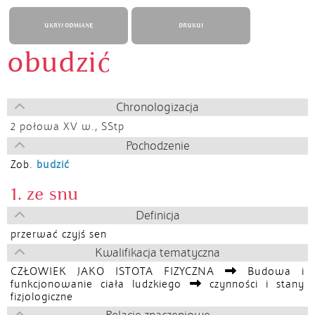
UKRYJ ODMIANĘ
DRUKUJ
obudzić
Chronologizacja
2 połowa XV w.,
SStp
Pochodzenie
Zob.
budzić
1. ze snu
Definicja
przerwać czyjś sen
Kwalifikacja tematyczna
CZŁOWIEK JAKO ISTOTA FIZYCZNA
Budowa i
funkcjonowanie ciała ludzkiego
czynności i stany
fizjologiczne