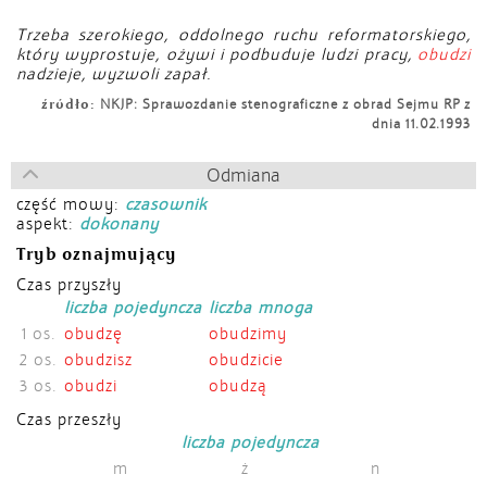
Trzeba szerokiego, oddolnego ruchu reformatorskiego,
który wyprostuje, ożywi i podbuduje ludzi pracy,
obudzi
nadzieje, wyzwoli zapał.
źródło:
NKJP: Sprawozdanie stenograficzne z obrad Sejmu RP z
dnia 11.02.1993
Odmiana
część mowy:
czasownik
aspekt:
dokonany
Tryb oznajmujący
Czas przyszły
liczba pojedyncza
liczba mnoga
1 os.
obudzę
obudzimy
2 os.
obudzisz
obudzicie
3 os.
obudzi
obudzą
Czas przeszły
liczba pojedyncza
m
ż
n