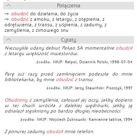
Połączenia
obudzić
do działania, do życia
obudzić
z amoku, z letargu, z otępienia, z
odrętwienia, z transu, z uśpienia, z zadumy, z
zamyślenia, z zimowego snu
Cytaty
Niezwykle udany debiut Pekao SA momentalnie
obudził
z letargu większość inwestorów.
źródło:
NKJP: Relpol, Dziennik Polski, 1998-07-04
Parę już razy przed zamknięciem podeszła do mnie
bibliotekarka, by mnie
obudzić
z transu.
źródło:
NKJP: Jerzy Stawiński: Piszczyk, 1997
Obudzony
z zamyślenia, całował jej oczy, jakby dopiero
w tej chwili wróciła z dalekiej wędrówki, jakby ją
odnalazł stęskniony po bardzo długiej nieobecności.
źródło:
NKJP: Wojciech Żukrowski: Kamienne tablice, 1994
Z ponurej zadumy
obudził
mnie telefon.