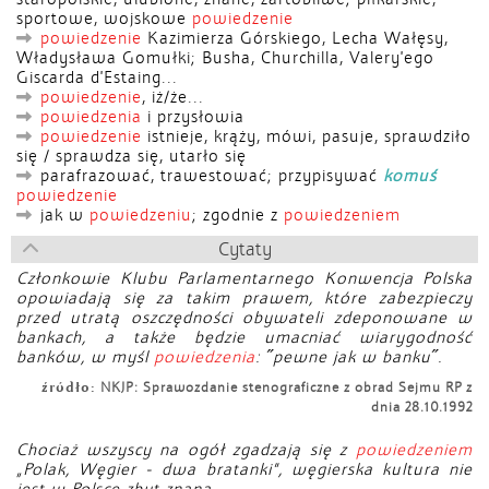
sportowe, wojskowe
powiedzenie
powiedzenie
Kazimierza Górskiego, Lecha Wałęsy,
Władysława Gomułki; Busha, Churchilla, Valery'ego
Giscarda d'Estaing...
powiedzenie
, iż/że...
powiedzenia
i przysłowia
powiedzenie
istnieje, krąży, mówi, pasuje, sprawdziło
się / sprawdza się, utarło się
parafrazować, trawestować; przypisywać
komuś
powiedzenie
jak w
powiedzeniu
; zgodnie z
powiedzeniem
Cytaty
Członkowie Klubu Parlamentarnego Konwencja Polska
opowiadają się za takim prawem, które zabezpieczy
przed utratą oszczędności obywateli zdeponowane w
bankach, a także będzie umacniać wiarygodność
banków, w myśl
powiedzenia
: ˝pewne jak w banku˝.
źródło:
NKJP: Sprawozdanie stenograficzne z obrad Sejmu RP z
dnia 28.10.1992
Chociaż wszyscy na ogół zgadzają się z
powiedzeniem
„Polak, Węgier - dwa bratanki”, węgierska kultura nie