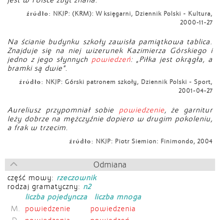
jest w Polsce zbyt znana.
źródło:
NKJP: (KRM): W księgarni, Dziennik Polski - Kultura,
2000-11-27
Na ścianie budynku szkoły zawisła pamiątkowa tablica.
Znajduje się na niej wizerunek Kazimierza Górskiego i
jedno z jego słynnych
powiedzeń
: „Piłka jest okrągła, a
bramki są dwie”.
źródło:
NKJP: Górski patronem szkoły, Dziennik Polski - Sport,
2001-04-27
Aureliusz przypomniał sobie
powiedzenie
, że garnitur
leży dobrze na mężczyźnie dopiero w drugim pokoleniu,
a frak w trzecim.
źródło:
NKJP: Piotr Siemion: Finimondo, 2004
Odmiana
część mowy:
rzeczownik
rodzaj gramatyczny:
n2
liczba pojedyncza
liczba mnoga
M.
powiedzenie
powiedzenia