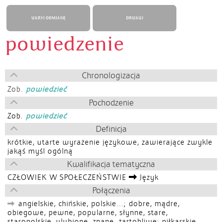
UKRYJ ODMIANĘ
DRUKUJ
powiedzenie
Chronologizacja
Zob.
powiedzieć
Pochodzenie
Zob.
powiedzieć
Definicja
krótkie, utarte wyrażenie językowe, zawierające zwykle
jakąś myśl ogólną
Kwalifikacja tematyczna
CZŁOWIEK W SPOŁECZEŃSTWIE
Język
Połączenia
angielskie, chińskie, polskie...; dobre, mądre,
obiegowe, pewne, popularne, słynne, stare,
staropolskie, ulubione, znane, żartobliwe; piłkarskie,