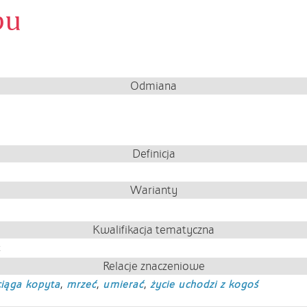
bu
Odmiana
Definicja
Warianty
Kwalifikacja tematyczna
ć
Relacje znaczeniowe
iąga kopyta
,
mrzeć
,
umierać
,
życie uchodzi z kogoś