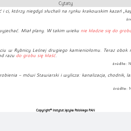
Cytaty
 i ci, którzy niegdyś słuchali na rynku krakowskim kazań „kapi
źr
ł wyjechać. Miał plany. W takim wieku
nie kładzie się do grob
ciu w Rybnicy Leśnej drugiego kamieniołomu. Teraz obok nas
 od razu
do grobu się kłaść
.
źródło:
NK
obienia – mówi Stawiarski i wylicza: kanalizacja, chodnik, la
źródło:
N
Copyright© Instytut Języka Polskiego PAN