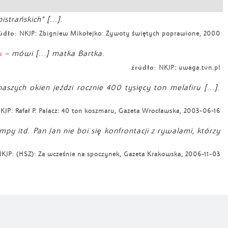
strańskich” [...].
ódło:
NKJP: Zbigniew Mikołejko: Żywoty świętych poprawione, 2000
u
– mówi [...] matka Bartka.
źródło:
NKJP: uwaga.tvn.pl
zych okien jeździ rocznie 400 tysięcy ton melafiru [...].
JP: Rafał P. Palacz: 40 ton koszmaru, Gazeta Wrocławska, 2003-06-16
mpy itd. Pan Jan nie boi się konfrontacji z rywalami, którzy
KJP: (HSZ): Za wcześnie na spoczynek, Gazeta Krakowska, 2006-11-03