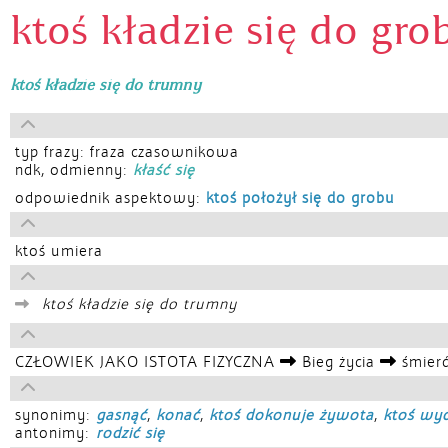
ktoś kładzie się do gro
ktoś kładzie się do trumny
typ frazy: fraza czasownikowa
ndk, odmienny:
kłaść się
odpowiednik aspektowy:
ktoś położył się do grobu
ktoś umiera
ktoś kładzie się do trumny
CZŁOWIEK JAKO ISTOTA FIZYCZNA
Bieg życia
śmier
synonimy:
gasnąć
,
konać
,
ktoś dokonuje żywota
,
ktoś wyc
antonimy:
rodzić się