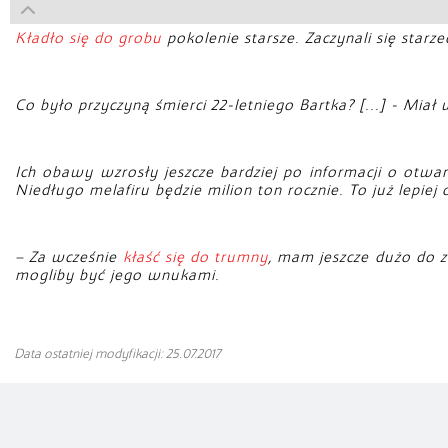
Kładło się do grobu
pokolenie starsze. Zaczynali się starzeć
Co było przyczyną śmierci 22-letniego Bartka? [...] - Mia
Ich obawy wzrosły jeszcze bardziej po informacji o otwar
Niedługo melafiru będzie milion ton rocznie. To już lepiej
– Za wcześnie
kłaść się do trumny
, mam jeszcze dużo do zr
mogliby być jego wnukami.
Data ostatniej modyfikacji: 25.07.2017