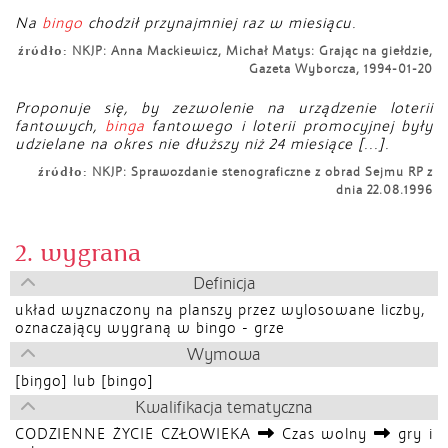
Na
bingo
chodził przynajmniej raz w miesiącu.
źródło:
NKJP: Anna Mackiewicz, Michał Matys: Grając na giełdzie,
Gazeta Wyborcza, 1994-01-20
Proponuje się, by zezwolenie na urządzenie loterii
fantowych,
binga
fantowego i loterii promocyjnej były
udzielane na okres nie dłuższy niż 24 miesiące [...].
źródło:
NKJP: Sprawozdanie stenograficzne z obrad Sejmu RP z
dnia 22.08.1996
2. wygrana
Definicja
układ wyznaczony na planszy przez wylosowane liczby,
oznaczający wygraną w bingo - grze
Wymowa
[biŋgo] lub [bingo]
Kwalifikacja tematyczna
CODZIENNE ŻYCIE CZŁOWIEKA
Czas wolny
gry i