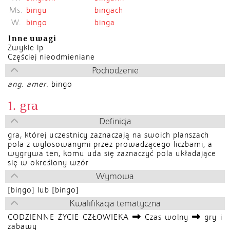
Ms.
bingu
bingach
W.
bingo
binga
Inne uwagi
Zwykle lp
Częściej nieodmieniane
Pochodzenie
ang. amer.
bingo
1. gra
Definicja
gra, której uczestnicy zaznaczają na swoich planszach
pola z wylosowanymi przez prowadzącego liczbami, a
wygrywa ten, komu uda się zaznaczyć pola układające
się w określony wzór
Wymowa
[biŋgo] lub [bingo]
Kwalifikacja tematyczna
CODZIENNE ŻYCIE CZŁOWIEKA
Czas wolny
gry i
zabawy