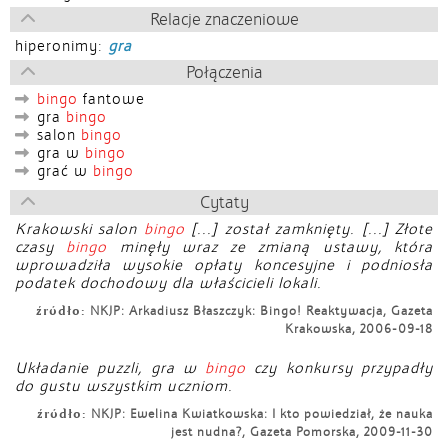
Relacje znaczeniowe
hiperonimy:
gra
Połączenia
bingo
fantowe
gra
bingo
salon
bingo
gra w
bingo
grać w
bingo
Cytaty
Krakowski salon
bingo
[...] został zamknięty. [...] Złote
czasy
bingo
minęły wraz ze zmianą ustawy, która
wprowadziła wysokie opłaty koncesyjne i podniosła
podatek dochodowy dla właścicieli lokali.
źródło:
NKJP: Arkadiusz Błaszczyk: Bingo! Reaktywacja, Gazeta
Krakowska, 2006-09-18
Układanie puzzli, gra w
bingo
czy konkursy przypadły
do gustu wszystkim uczniom.
źródło:
NKJP: Ewelina Kwiatkowska: I kto powiedział, że nauka
jest nudna?, Gazeta Pomorska, 2009-11-30