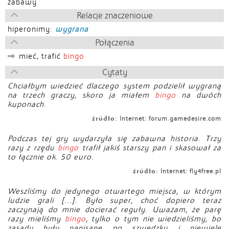
zabawy
Relacje znaczeniowe
hiperonimy:
wygrana
Połączenia
mieć, trafić
bingo
Cytaty
Chciałbym wiedzieć dlaczego system podzielił wygraną
na trzech graczy, skoro ja miałem
bingo
na dwóch
kuponach.
źródło:
Internet: forum.gamedesire.com
Podczas tej gry wydarzyła się zabawna historia. Trzy
razy z rzędu
bingo
trafił jakiś starszy pan i skasował za
to łącznie ok. 50 euro.
źródło:
Internet: fly4free.pl
Weszliśmy do jedynego otwartego miejsca, w którym
ludzie grali [...]. Było super, choć dopiero teraz
zaczynają do mnie docierać reguły. Uważam, że parę
razy mieliśmy
bingo
, tylko o tym nie wiedzieliśmy, bo
zasady były napisane po szwedzku i niewiele