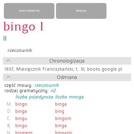
UKRYJ ODMIANĘ
DRUKUJ
bingo I
II
rzeczownik
Chronologizacja
1937,
Miesięcznik Franciszkański, t. 31, books.google.pl
Odmiana
część mowy:
rzeczownik
rodzaj gramatyczny:
n2
liczba pojedyncza
liczba mnoga
M.
bingo
binga
D.
binga
bing
C.
bingu
bingom
B.
bingo
binga
N.
bingiem
bingami