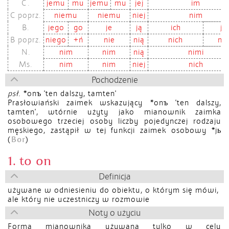
C.
jemu
mu
jemu
mu
jej
im
C poprz.
niemu
niemu
niej
nim
B.
jego
go
je
ją
ich
je
B poprz.
niego
+ń
nie
nią
nich
nie
N.
nim
nim
nią
nimi
Ms.
nim
nim
niej
nich
Pochodzenie
psł.
*onъ
'ten dalszy, tamten'
Prasłowiański zaimek wskazujący *onъ 'ten dalszy,
tamten', wtórnie użyty jako mianownik zaimka
osobowego trzeciej osoby liczby pojedynczej rodzaju
męskiego, zastąpił w tej funkcji zaimek osobowy *jь
Bor
(
)
1. to on
Definicja
używane w odniesieniu do obiektu, o którym się mówi,
ale który nie uczestniczy w rozmowie
Noty o użyciu
Forma mianownika używana tylko w celu