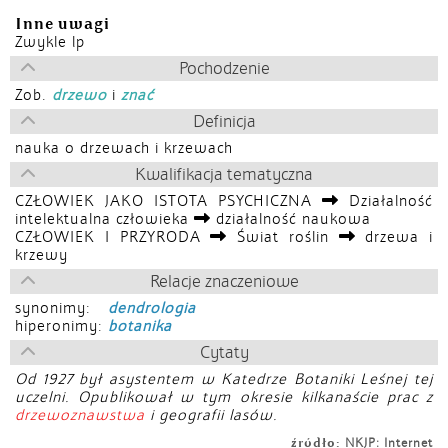
Inne uwagi
Zwykle lp
Pochodzenie
Zob.
drzewo
i
znać
Definicja
nauka o drzewach i krzewach
Kwalifikacja tematyczna
CZŁOWIEK JAKO ISTOTA PSYCHICZNA
Działalność
intelektualna człowieka
działalność naukowa
CZŁOWIEK I PRZYRODA
Świat roślin
drzewa i
krzewy
Relacje znaczeniowe
synonimy:
dendrologia
hiperonimy:
botanika
Cytaty
Od 1927 był asystentem w Katedrze Botaniki Leśnej tej
uczelni. Opublikował w tym okresie kilkanaście prac z
drzewoznawstwa
i geografii lasów.
źródło:
NKJP: Internet