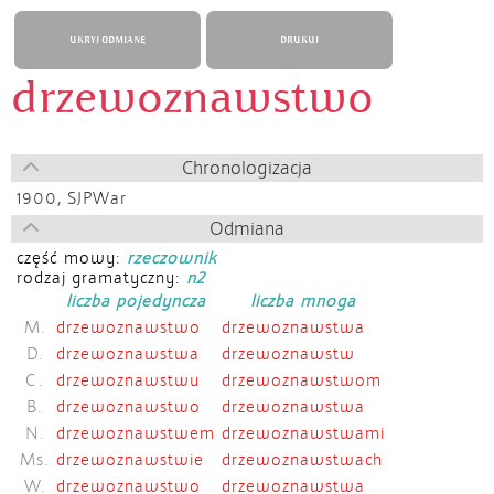
UKRYJ ODMIANĘ
DRUKUJ
drzewoznawstwo
Chronologizacja
1900,
SJPWar
Odmiana
część mowy:
rzeczownik
rodzaj gramatyczny:
n2
liczba pojedyncza
liczba mnoga
M.
drzewoznawstwo
drzewoznawstwa
D.
drzewoznawstwa
drzewoznawstw
C.
drzewoznawstwu
drzewoznawstwom
B.
drzewoznawstwo
drzewoznawstwa
N.
drzewoznawstwem
drzewoznawstwami
Ms.
drzewoznawstwie
drzewoznawstwach
W.
drzewoznawstwo
drzewoznawstwa