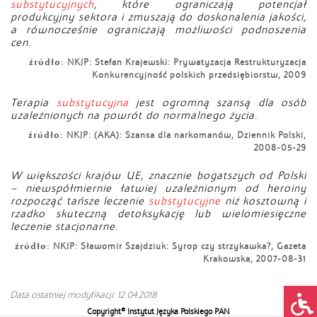
substytucyjnych
, które ograniczają potencjał
produkcyjny sektora i zmuszają do doskonalenia jakości,
a równocześnie ograniczają możliwości podnoszenia
cen.
źródło:
NKJP: Stefan Krajewski: Prywatyzacja Restrukturyzacja
Konkurencyjność polskich przedsiębiorstw, 2009
Terapia
substytucyjna
jest ogromną szansą dla osób
uzależnionych na powrót do normalnego życia.
źródło:
NKJP: (AKA): Szansa dla narkomanów, Dziennik Polski,
2008-05-29
W większości krajów UE, znacznie bogatszych od Polski
– niewspółmiernie łatwiej uzależnionym od heroiny
rozpocząć tańsze leczenie
substytucyjne
niż kosztowną i
rzadko skuteczną detoksykację lub wielomiesięczne
leczenie stacjonarne.
źródło:
NKJP: Sławomir Szajdziuk: Syrop czy strzykawka?, Gazeta
Krakowska, 2007-08-31
Op
Data ostatniej modyfikacji: 12.04.2018
Copyright© Instytut Języka Polskiego PAN