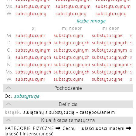
Ms.
substytucyjnym
substytucyjnym
substytucyjnym
W.
substytucyjny
substytucyjny
substytucyjny
liczba mnoga
p1
m1 ndepr
m1 depr
M.
substytucyjni
substytucyjni
substytucyjne
su
D.
substytucyjnych
substytucyjnych
substytucyjnych
su
C.
substytucyjnym
substytucyjnym
substytucyjnym
su
B.
substytucyjnych
substytucyjnych
substytucyjnych
su
N.
substytucyjnymi
substytucyjnymi
substytucyjnymi
su
Ms.
substytucyjnych
substytucyjnych
substytucyjnych
su
W.
substytucyjni
substytucyjni
substytucyjne
su
Pochodzenie
Od:
substytucja
Definicja
książk.
związany z substytucją - zastępowaniem
Kwalifikacja tematyczna
KATEGORIE FIZYCZNE
Cechy i właściwości materii
jakość i intensywność