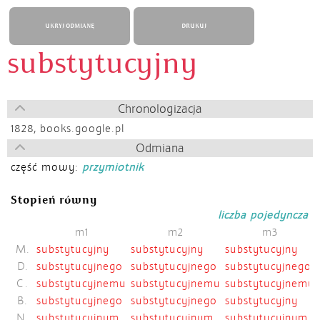
UKRYJ ODMIANĘ
DRUKUJ
substytucyjny
Chronologizacja
1828,
books.google.pl
Odmiana
część mowy:
przymiotnik
Stopień równy
liczba pojedyncza
m1
m2
m3
M.
substytucyjny
substytucyjny
substytucyjny
D.
substytucyjnego
substytucyjnego
substytucyjnego
C.
substytucyjnemu
substytucyjnemu
substytucyjnemu
B.
substytucyjnego
substytucyjnego
substytucyjny
N.
substytucyjnym
substytucyjnym
substytucyjnym