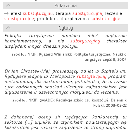
Połączenia
efekt
substytucyjny
; terapia
substytucyjna
; leczenie
substytucyjne
; produkty, ubezpieczenia
substytucyjne
Cytaty
Polityka turystyczna powinna mieć wyłącznie
komplementarny, a nie
substytucyjny
charakter
względem innych dziedzin polityki.
źródło:
NKJP: Ryszard Winiarski: Polityka turystyczna. Nauki o
turystyce część II, 2004
Dr Jan Chrostek-Maj, prowadzący od lat w Szpitalu im.
Rydygiera jedyny w Małopolsce
substytucyjny
program
metadonowy dla narkomanów, potwierdza, że w czasie
tych codziennych spotkań ulicznych najistotniejsze jest
wytwarzanie u uzależnionych motywacji do leczenia.
źródło:
NKJP: (MADE): Redukcja szkód czy kosztów?, Dziennik
Polski, 2005-02-22
Z dokonanej oceny sił rządzących konkurencją w
sektorze [...] wynika, że czynnikiem powtarzającym się
kilkakrotnie jest rosnące zagrożenie ze strony wyrobów