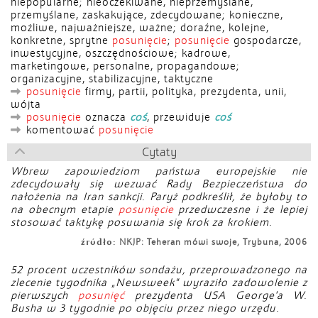
niepopularne; nieoczekiwane, nieprzemyślane,
przemyślane, zaskakujące, zdecydowane; konieczne,
możliwe, najważniejsze, ważne; doraźne, kolejne,
konkretne, sprytne
posunięcie
;
posunięcie
gospodarcze,
inwestycyjne, oszczędnościowe; kadrowe,
marketingowe, personalne, propagandowe;
organizacyjne, stabilizacyjne, taktyczne
posunięcie
firmy, partii, polityka, prezydenta, unii,
wójta
posunięcie
oznacza
coś
, przewiduje
coś
komentować
posunięcie
Cytaty
Wbrew zapowiedziom państwa europejskie nie
zdecydowały się wezwać Rady Bezpieczeństwa do
nałożenia na Iran sankcji. Paryż podkreślił, że byłoby to
na obecnym etapie
posunięcie
przedwczesne i że lepiej
stosować taktykę posuwania się krok za krokiem.
źródło:
NKJP: Teheran mówi swoje, Trybuna, 2006
52 procent uczestników sondażu, przeprowadzonego na
zlecenie tygodnika „Newsweek” wyraziło zadowolenie z
pierwszych
posunięć
prezydenta USA George'a W.
Busha w 3 tygodnie po objęciu przez niego urzędu.