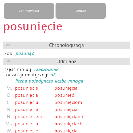
UKRYJ ODMIANĘ
DRUKUJ
posunięcie
Chronologizacja
Zob.
posunąć
Odmiana
część mowy:
rzeczownik
rodzaj gramatyczny:
n2
liczba pojedyncza
liczba mnoga
M.
posunięcie
posunięcia
D.
posunięcia
posunięć
C.
posunięciu
posunięciom
B.
posunięcie
posunięcia
N.
posunięciem
posunięciami
Ms.
posunięciu
posunięciach
W.
posunięcie
posunięcia