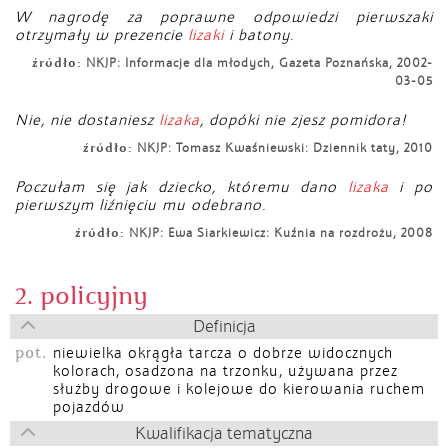
W nagrodę za poprawne odpowiedzi pierwszaki
otrzymały w prezencie
lizaki
i batony.
źródło:
NKJP: Informacje dla młodych, Gazeta Poznańska, 2002-
03-05
Nie, nie dostaniesz
lizaka
, dopóki nie zjesz pomidora!
źródło:
NKJP: Tomasz Kwaśniewski: Dziennik taty, 2010
Poczułam się jak dziecko, któremu dano
lizaka
i po
pierwszym liźnięciu mu odebrano.
źródło:
NKJP: Ewa Siarkiewicz: Kuźnia na rozdrożu, 2008
2. policyjny
Definicja
pot.
niewielka okrągła tarcza o dobrze widocznych
kolorach, osadzona na trzonku, używana przez
służby drogowe i kolejowe do kierowania ruchem
pojazdów
Kwalifikacja tematyczna