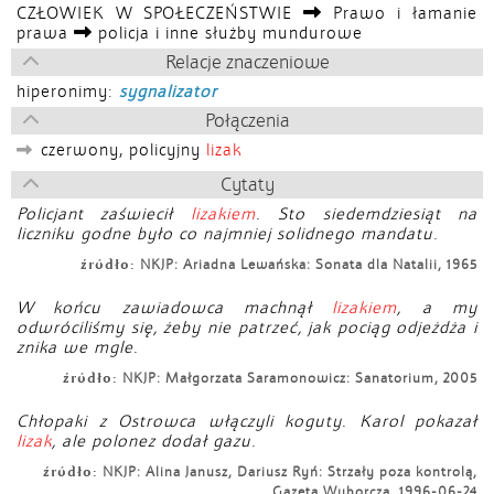
CZŁOWIEK W SPOŁECZEŃSTWIE
Prawo i łamanie
prawa
policja i inne służby mundurowe
Relacje znaczeniowe
hiperonimy:
sygnalizator
Połączenia
czerwony, policyjny
lizak
Cytaty
Policjant zaświecił
lizakiem
. Sto siedemdziesiąt na
liczniku godne było co najmniej solidnego mandatu.
źródło:
NKJP: Ariadna Lewańska: Sonata dla Natalii, 1965
W końcu zawiadowca machnął
lizakiem
, a my
odwróciliśmy się, żeby nie patrzeć, jak pociąg odjeżdża i
znika we mgle.
źródło:
NKJP: Małgorzata Saramonowicz: Sanatorium, 2005
Chłopaki z Ostrowca włączyli koguty. Karol pokazał
lizak
, ale polonez dodał gazu.
źródło:
NKJP: Alina Janusz, Dariusz Ryń: Strzały poza kontrolą,
Gazeta Wyborcza, 1996-06-24