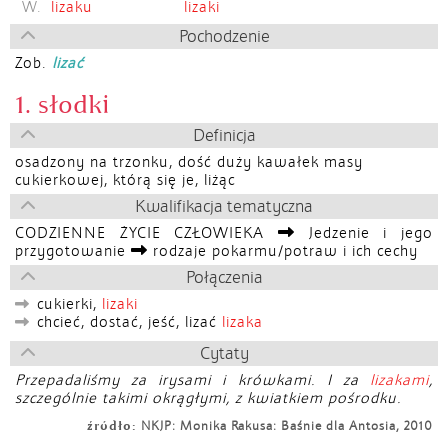
W.
lizaku
lizaki
Pochodzenie
Zob.
lizać
1. słodki
Definicja
osadzony na trzonku, dość duży kawałek masy
cukierkowej, którą się je, liżąc
Kwalifikacja tematyczna
CODZIENNE ŻYCIE CZŁOWIEKA
Jedzenie i jego
przygotowanie
rodzaje pokarmu/potraw i ich cechy
Połączenia
cukierki,
lizaki
chcieć, dostać, jeść, lizać
lizaka
Cytaty
Przepadaliśmy za irysami i krówkami. I za
lizakami
,
szczególnie takimi okrągłymi, z kwiatkiem pośrodku.
źródło:
NKJP: Monika Rakusa: Baśnie dla Antosia, 2010