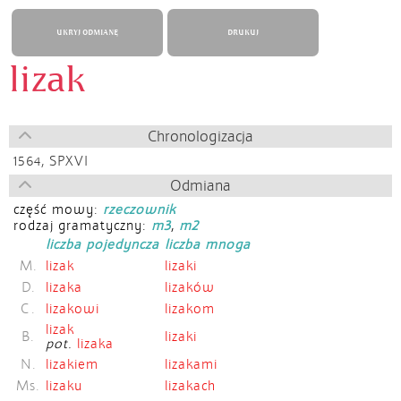
UKRYJ ODMIANĘ
DRUKUJ
lizak
Chronologizacja
1564,
SPXVI
Odmiana
część mowy:
rzeczownik
rodzaj gramatyczny:
m3
,
m2
liczba pojedyncza
liczba mnoga
M.
lizak
lizaki
D.
lizaka
lizaków
C.
lizakowi
lizakom
lizak
B.
lizaki
pot.
lizaka
N.
lizakiem
lizakami
Ms.
lizaku
lizakach