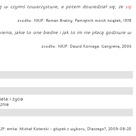
ę w czyimś towarzystwie, a potem dowiedział się, że
się
źródło:
NKJP: Roman Bratny: Pamiętnik moich książek, 1978
ienia, jakie to one biedne i jak to im nie płacą godziwie w
źródło:
NKJP: Dawid Kornaga: Gangrena, 2005
ta i życia
znie
P: emka: Michał Koterski - głupek z wyboru, Dlaczego?, 2009-08-20