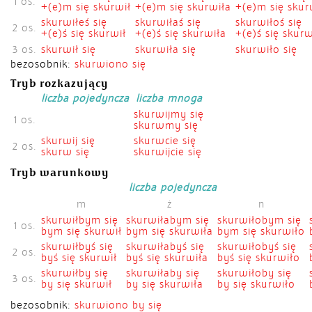
1 os.
+(e)m się skurwił
+(e)m się skurwiła
+(e)m się skur
skurwiłeś się
skurwiłaś się
skurwiłoś się
2 os.
+(e)ś się skurwił
+(e)ś się skurwiła
+(e)ś się skurw
3 os.
skurwił się
skurwiła się
skurwiło się
bezosobnik:
skurwiono się
Tryb rozkazujący
liczba pojedyncza
liczba mnoga
skurwijmy się
1 os.
skurwmy się
skurwij się
skurwcie się
2 os.
skurw się
skurwijcie się
Tryb warunkowy
liczba pojedyncza
m
ż
n
skurwiłbym się
skurwiłabym się
skurwiłobym się
1 os.
bym się skurwił
bym się skurwiła
bym się skurwiło
skurwiłbyś się
skurwiłabyś się
skurwiłobyś się
2 os.
byś się skurwił
byś się skurwiła
byś się skurwiło
skurwiłby się
skurwiłaby się
skurwiłoby się
3 os.
by się skurwił
by się skurwiła
by się skurwiło
bezosobnik:
skurwiono by się