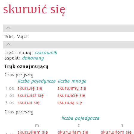
skurwić się
1564,
Mącz
część mowy:
czasownik
aspekt:
dokonany
Tryb oznajmujący
Czas przyszły
liczba pojedyncza
liczba mnoga
1 os.
skurwię się
skurwimy się
2 os.
skurwisz się
skurwicie się
3 os.
skurwi się
skurwią się
Czas przeszły
liczba pojedyncza
m
ż
n
skurwiłem się
skurwiłam się
skurwiłom się