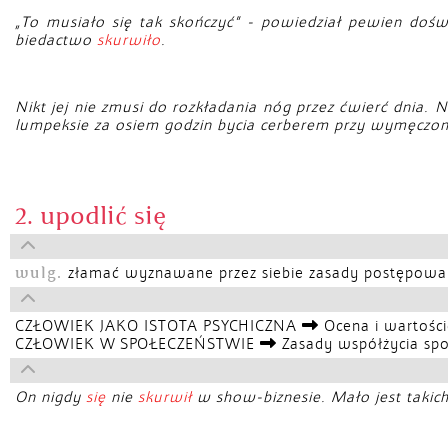
„To musiało się tak skończyć” - powiedział pewien doś
biedactwo
skurwiło
.
Nikt jej nie zmusi do rozkładania nóg przez ćwierć dnia. 
lumpeksie za osiem godzin bycia cerberem przy wymęczony
2. upodlić się
wulg.
złamać wyznawane przez siebie zasady postępowania
CZŁOWIEK JAKO ISTOTA PSYCHICZNA
Ocena i wartośc
CZŁOWIEK W SPOŁECZEŃSTWIE
Zasady współżycia sp
On nigdy
się
nie
skurwił
w show-biznesie. Mało jest takich 