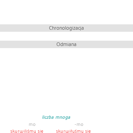
Chronologizacja
Odmiana
liczba mnoga
mo
-mo
skurwiliśmy się
skurwiłyśmy się