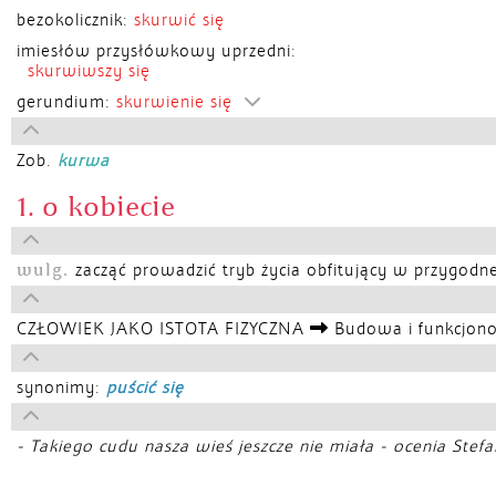
bezokolicznik:
skurwić się
imiesłów przysłówkowy uprzedni:
skurwiwszy się
gerundium:
skurwienie się
Zob.
kurwa
1. o kobiecie
wulg.
zacząć prowadzić tryb życia obfitujący w przygodn
CZŁOWIEK JAKO ISTOTA FIZYCZNA
Budowa i funkcjono
synonimy:
puścić się
- Takiego cudu nasza wieś jeszcze nie miała - ocenia Stefan