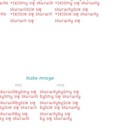
wiło
+(e)śmy się skurwili
+(e)śmy się skurwiły
skurwiliście się
skurwiłyście się
iło
+(e)ście się skurwili
+(e)ście się skurwiły
skurwili się
skurwiły się
liczba mnoga
mo
-mo
skurwilibyśmy się
skurwiłybyśmy się
byśmy się skurwili
byśmy się skurwiły
skurwilibyście się
skurwiłybyście się
byście się skurwili
byście się skurwiły
skurwiliby się
skurwiłyby się
by się skurwili
by się skurwiły