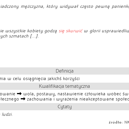
wiadczony mężczyzna, który widywał często pewną panienk
Nie wszystkie kobiety godzą
się skurwić
w glorii usprawiedliw
ch szmatach [...].
Definicja
 w celu osiągnięcia jakichś korzyści
Kwalifikacja tematyczna
iowanie
wola, postawy, nastawienie człowieka wobec świa
ołecznego
zachowania i wyrażenia nieakceptowane społec
Cytaty
ludzi.
źródło:
NKJ