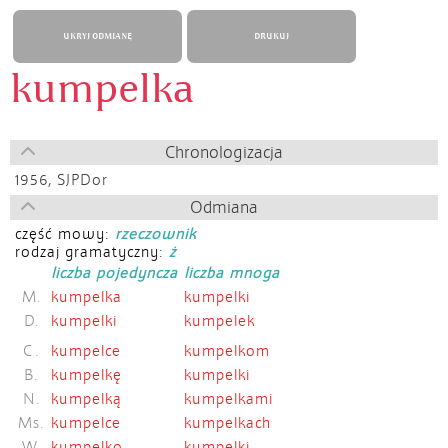
UKRYJ ODMIANĘ
DRUKUJ
kumpelka
Chronologizacja
1956,
SJPDor
Odmiana
część mowy:
rzeczownik
rodzaj gramatyczny:
ż
liczba pojedyncza
liczba mnoga
M.
kumpelka
kumpelki
D.
kumpelki
kumpelek
C.
kumpelce
kumpelkom
B.
kumpelkę
kumpelki
N.
kumpelką
kumpelkami
Ms.
kumpelce
kumpelkach
W.
kumpelko
kumpelki