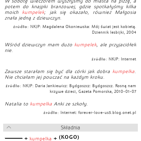
W sobotę wieczorem wyszłyśmy do miasta na pizzę, a
potem do knajpki branżowej, gdzie spotkałyśmy kilka
moich
kumpelek
; jak się okazało, również Małgosia
znała jedną z dziewczyn.
źródło:
NKJP: Magdalena Okoniewska: Mój świat jest kobietą.
Dziennik lesbijki, 2004
Wśród dziewczyn mam dużo
kumpelek
, ale przyjaciółek
nie.
źródło:
NKJP: Internet
Zawsze starałam się być dla córki jak dobra
kumpelka
.
Nie chciałam jej pouczać na każdym kroku.
źródło:
NKJP: Daria Jankiewicz: Bydgoszcz: Bydgoszcz. Rosną nam
krzywe dzieci, Gazeta Pomorska, 2010-01-07
Natalia to
kumpelka
Anki ze szkoły.
źródło:
Internet: forever-love-us5.blog.onet.pl
Składnia
(KOGO)
+
+
kumpelka