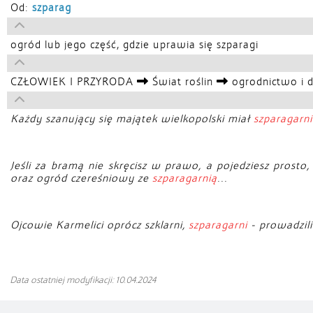
Od:
szparag
ogród lub jego część, gdzie uprawia się szparagi
CZŁOWIEK I PRZYRODA
Świat roślin
ogrodnictwo i d
Każdy szanujący się majątek wielkopolski miał
szparagarn
Jeśli za bramą nie skręcisz w prawo, a pojedziesz prost
oraz ogród czereśniowy ze
szparagarnią
...
Ojcowie Karmelici oprócz szklarni,
szparagarni
- prowadzil
Data ostatniej modyfikacji: 10.04.2024