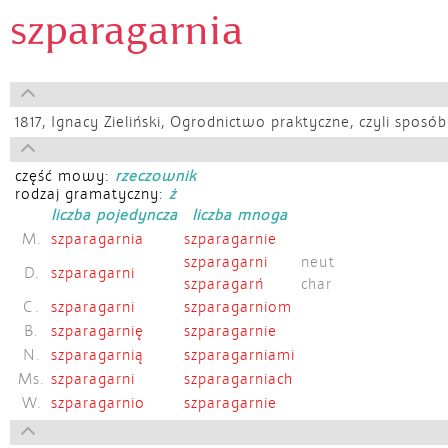
szparagarnia
1817,
Ignacy Zieliński, Ogrodnictwo praktyczne, czyli spos
część mowy:
rzeczownik
rodzaj gramatyczny:
ż
liczba pojedyncza
liczba mnoga
M.
szparagarnia
szparagarnie
szparagarni
neut
D.
szparagarni
szparagarń
char
C.
szparagarni
szparagarniom
B.
szparagarnię
szparagarnie
N.
szparagarnią
szparagarniami
Ms.
szparagarni
szparagarniach
W.
szparagarnio
szparagarnie