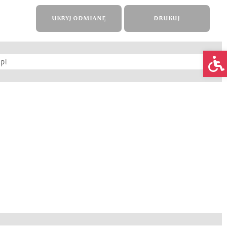
UKRYJ ODMIANĘ
DRUKUJ
Op
pl