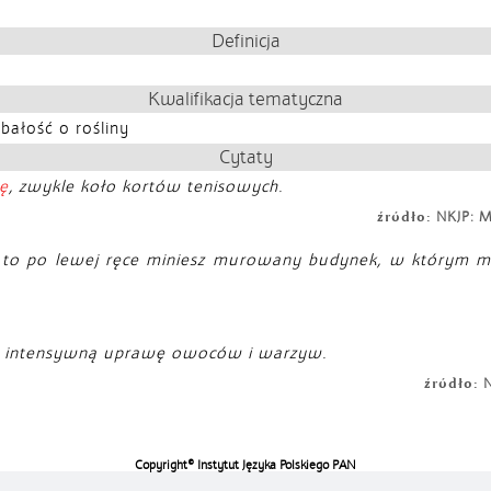
Definicja
Kwalifikacja tematyczna
bałość o rośliny
Cytaty
ię
, zwykle koło kortów tenisowych.
źródło:
NKJP: M
o, to po lewej ręce miniesz murowany budynek, w którym m
i intensywną uprawę owoców i warzyw.
źródło:
N
Copyright© Instytut Języka Polskiego PAN