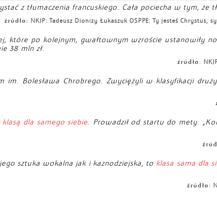
zystać z tłumaczenia francuskiego. Cała pociecha w tym, że t
źródło:
NKJP: Tadeusz Dionizy Łukaszuk OSPPE: Ty jesteś Chrystus, 
kiej, które po kolejnym, gwałtownym wzroście ustanowiły n
e 38 mln zł.
źródło:
NKJP
 im. Bolesława Chrobrego. Zwyciężyli w klasyfikacji druż
ł
klasą dla samego siebie
. Prowadził od startu do mety. „Ko
źród
ego sztuka wokalna jak i kaznodziejska, to
klasa sama dla s
źródło:
N