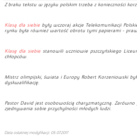
Z braku tekstu w języku polskim trzeba z konieczności kor
Klasą dla siebie
były wczoraj akcje Telekomunikacji Pols
rynku była również wartość obrotu tymi papierami - prawi
Klasę dla siebie
stanowili uczniowie pszczyńskiego Liceum
chłopców.
Mistrz olimpijski, świata i Europy Robert Korzeniowski by
dyskwalifikację.
Pastor David jest osobowością charyzmatyczną. Zarówno j
zjednywania sobie przychylności młodych ludzi.
Data ostatniej modyfikacji: 05.07.2017