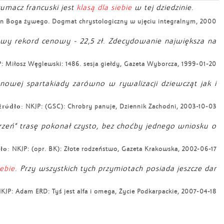
łumacz francuski jest
klasą dla siebie
w tej dziedzinie.
syn Boga żywego. Dogmat chrystologiczny w ujęciu integralnym, 2000
owy rekord cenowy - 22,5 zł. Zdecydowanie największa na
: Miłosz Węglewski: 1486. sesja giełdy, Gazeta Wyborcza, 1999-01-20
ynowej spartakiady zarówno w rywalizacji dziewcząt jak i
źródło:
NKJP: (GSC): Chrobry panuje, Dziennik Zachodni, 2003-10-03
rzeń” trasę pokonał czysto, bez choćby jednego wniosku o
ło:
NKJP: (opr. BK): Złote rodzeństwo, Gazeta Krakowska, 2002-06-17
iebie
. Przy wszystkich tych przymiotach posiada jeszcze dar
KJP: Adam ERD: Tyś jest alfa i omega, Życie Podkarpackie, 2007-04-18