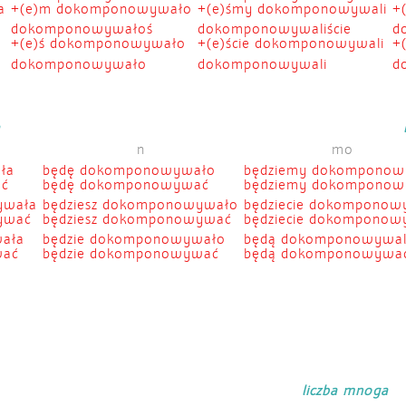
a
+(e)m dokomponowywało
+(e)śmy dokomponowywali
+
dokomponowywałoś
dokomponowywaliście
d
+(e)ś dokomponowywało
+(e)ście dokomponowywali
+
dokomponowywało
dokomponowywali
d
a
n
mo
ła
będę dokomponowywało
będziemy dokomponow
ać
będę dokomponowywać
będziemy dokompono
ywała
będziesz dokomponowywało
będziecie dokomponow
ywać
będziesz dokomponowywać
będziecie dokompono
ała
będzie dokomponowywało
będą dokomponowywal
wać
będzie dokomponowywać
będą dokomponowywa
liczba mnoga