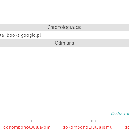
Chronologizacja
ta, books.google.pl
Odmiana
liczba 
n
mo
dokomponowywałom
dokomponowywaliśmy
d