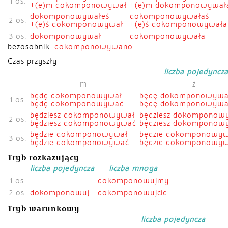
1 os.
+(e)m dokomponowywał
+(e)m dokomponowywał
dokomponowywałeś
dokomponowywałaś
2 os.
+(e)ś dokomponowywał
+(e)ś dokomponowywała
3 os.
dokomponowywał
dokomponowywała
bezosobnik:
dokomponowywano
Czas przyszły
liczba pojedyncz
m
ż
będę dokomponowywał
będę dokomponowywa
1 os.
będę dokomponowywać
będę dokomponowyw
będziesz dokomponowywał
będziesz dokomponow
2 os.
będziesz dokomponowywać
będziesz dokomponow
będzie dokomponowywał
będzie dokomponowyw
3 os.
będzie dokomponowywać
będzie dokomponowy
Tryb rozkazujący
liczba pojedyncza
liczba mnoga
1 os.
dokomponowujmy
2 os.
dokomponowuj
dokomponowujcie
Tryb warunkowy
liczba pojedyncza