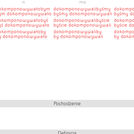
n
mo
okomponowywałobym
dokomponowywalibyśmy
dokomp
ym dokomponowywało
byśmy dokomponowywali
byśmy 
okomponowywałobyś
dokomponowywalibyście
dokompo
yś dokomponowywało
byście dokomponowywali
byście 
okomponowywałoby
dokomponowywaliby
dokomp
y dokomponowywało
by dokomponowywali
by doko
Pochodzenie
Definicja