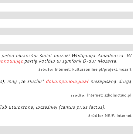
y i pełen niuansów świat muzyki Wolfganga Amadeusza. W
onowując
partię kotłów w symfonii D-dur Mozarta.
źródło:
Internet: kulturaonline.pl/projekt,mozart
), inny „ze słuchu”
dokomponowywał
niezapisaną drugą
źródło:
Internet: szkolnictwo.pl
lub utworzonej wcześniej (cantus prius factus).
źródło:
NKJP: Internet