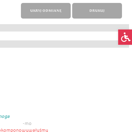
UKRYJ ODMIANĘ
DRUKUJ
Op
mnoga
-mo
okomponowywałyśmy