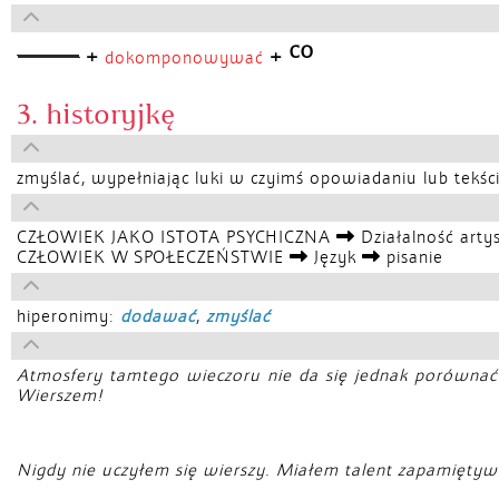
CO
+
+
dokomponowywać
3. historyjkę
zmyślać, wypełniając luki w czyimś opowiadaniu lub tekśc
CZŁOWIEK JAKO ISTOTA PSYCHICZNA
Działalność arty
CZŁOWIEK W SPOŁECZEŃSTWIE
Język
pisanie
hiperonimy:
dodawać
,
zmyślać
Atmosfery tamtego wieczoru nie da się jednak porównać
Wierszem!
Nigdy nie uczyłem się wierszy. Miałem talent zapamiętywa