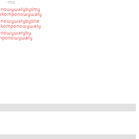
-mo
onowywałybyśmy
dokomponowywały
nowywałybyście
dokomponowywały
onowywałyby
mponowywały