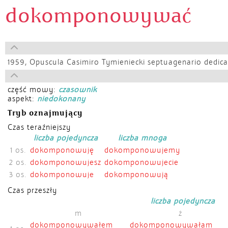
dokomponowywać
1959,
Opuscula Casimiro Tymieniecki septuagenario dedica
część mowy:
czasownik
aspekt:
niedokonany
Tryb oznajmujący
Czas teraźniejszy
liczba pojedyncza
liczba mnoga
1 os.
dokomponowuję
dokomponowujemy
2 os.
dokomponowujesz
dokomponowujecie
3 os.
dokomponowuje
dokomponowują
Czas przeszły
liczba pojedyncza
m
ż
dokomponowywałem
dokomponowywałam