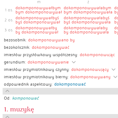
m
ż
dokomponowywałbym
dokomponowywałabym
d
1 os.
bym dokomponowywał
bym dokomponowywała
b
dokomponowywałbyś
dokomponowywałabyś
d
2 os.
byś dokomponowywał
byś dokomponowywała
b
dokomponowywałby
dokomponowywałaby
d
3 os.
by dokomponowywał
by dokomponowywała
b
bezosobnik:
dokomponowywano by
bezokolicznik:
dokomponowywać
imiesłów przysłówkowy współczesny:
dokomponowując
gerundium:
dokomponowywanie
imiesłów przymiotnikowy czynny:
dokomponowujący
imiesłów przymiotnikowy bierny:
dokomponowywany
odpowiednik aspektowy:
dokomponować
Od:
komponować
1. muzykę