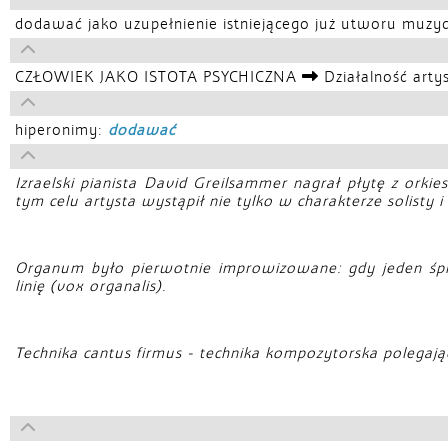
dodawać jako uzupełnienie istniejącego już utworu muzy
CZŁOWIEK JAKO ISTOTA PSYCHICZNA
Działalność arty
hiperonimy:
dodawać
Izraelski pianista David Greilsammer nagrał płytę z o
tym celu artysta wystąpił nie tylko w charakterze solisty 
Organum było pierwotnie improwizowane: gdy jeden śpie
linię (vox organalis).
Technika cantus firmus - technika kompozytorska polegaj