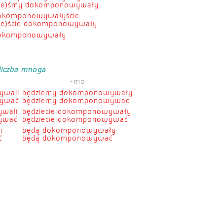
(e)śmy dokomponowywały
okomponowywałyście
(e)ście dokomponowywały
okomponowywały
liczba mnoga
-mo
ywali
będziemy dokomponowywały
wywać
będziemy dokomponowywać
ywali
będziecie dokomponowywały
wywać
będziecie dokomponowywać
i
będą dokomponowywały
ć
będą dokomponowywać