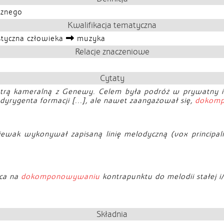
cznego
Kwalifikacja tematyczna
styczna człowieka
muzyka
Relacje znaczeniowe
Cytaty
rkiestrą kameralną z Genewy. Celem była podróż w prywatn
i dyrygenta formacji [...], ale nawet zaangażował się,
dokomp
wak wykonywał zapisaną linię melodyczną (vox principalis
ąca na
dokomponowywaniu
kontrapunktu do melodii stałej i/
Składnia