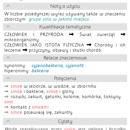
Noty o użyciu
W liczbie pojedynczej wyraz używany także w znaczeniu
zbiorczym:
grupa sinic w jakimś miejscu
.
Kwalifikacja tematyczna
CZŁOWIEK I PRZYRODA
Świat zwierząt
mikroorganizmy
CZŁOWIEK JAKO ISTOTA FIZYCZNA
Choroby i ich
leczenie
przyczyny, objawy i skutki chorób
Relacje znaczeniowe
synonimy:
cyjanobakteria
,
cyjanofit
hiperonimy:
bakteria
Połączenia
sinice
w jeziorze, w wodzie, w zbiorniku
sinice
i bakterie,
sinice
i glony
rozwój, zakwit; gatunki, kolonie; komórka; toksyny
sinic
kontakt z
sinicami
sinice
pojawiają się, zakwitły
Cytaty
Woda zaatakowana przez
sinice
jest zielona i brzydko