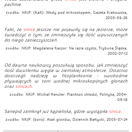
pachnie.
źródło:
NKJP: (KaK): Wody pod mikroskopem, Gazeta Krakowska,
2003-06-26
Fakt, że
sinice
jeszcze nie pojawiły się na jeziorze, może
świadczyć o tym, że zmniejszyła się ilość wpuszczanych
do niego zanieczyszczeń.
źródło:
NKJP: Magdalena Kaczor: Na razie czysto, Trybuna Śląska,
2002-07-12
Od dawna naukowcy poszukują sposobu, jak zmniejszyć
ilość dwutlenku węgla w ziemskiej atmosferze. Ostatnio
dostrzegli nadzieję w fitoplanktonie - swobodnie
pływających w toni wodnej mikroskopijnych glonach
oraz
sinicach
.
źródło:
NKJP: Michał Henzler: Plankton chłodzi, Polityka, 2004-
09-18
Sanepid zamknął już kąpieliska, gdzie wystąpiła
sinica
.
źródło:
NKJP: (boro): Atak glonów, Dziennik Bałtycki, 2003-07-24