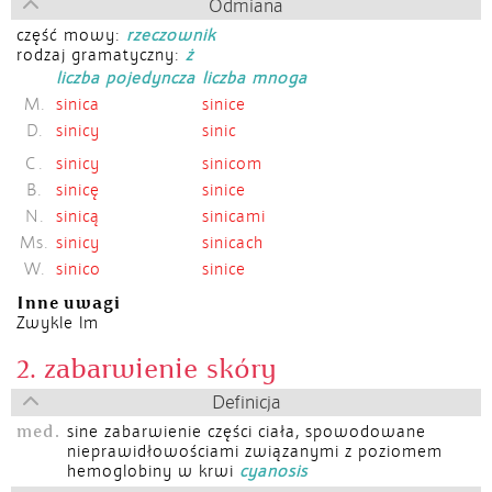
Odmiana
część mowy:
rzeczownik
rodzaj gramatyczny:
ż
liczba pojedyncza
liczba mnoga
M.
sinica
sinice
D.
sinicy
sinic
C.
sinicy
sinicom
B.
sinicę
sinice
N.
sinicą
sinicami
Ms.
sinicy
sinicach
W.
sinico
sinice
Inne uwagi
Zwykle lm
2. zabarwienie skóry
Definicja
med.
sine zabarwienie części ciała, spowodowane
nieprawidłowościami związanymi z poziomem
hemoglobiny w krwi
cyanosis