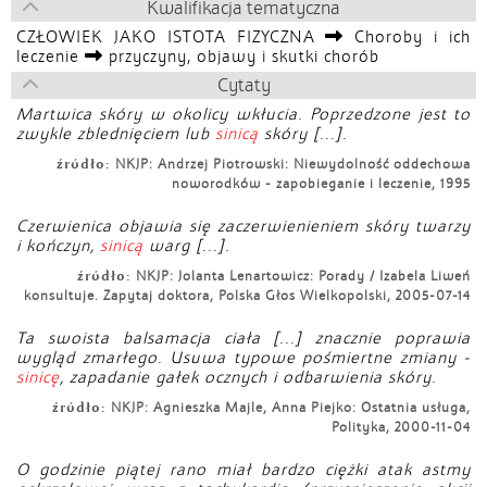
Kwalifikacja tematyczna
CZŁOWIEK JAKO ISTOTA FIZYCZNA
Choroby i ich
leczenie
przyczyny, objawy i skutki chorób
Cytaty
Martwica skóry w okolicy wkłucia. Poprzedzone jest to
zwykle zblednięciem lub
sinicą
skóry [...].
źródło:
NKJP: Andrzej Piotrowski: Niewydolność oddechowa
noworodków - zapobieganie i leczenie, 1995
Czerwienica objawia się zaczerwienieniem skóry twarzy
i kończyn,
sinicą
warg [...].
źródło:
NKJP: Jolanta Lenartowicz: Porady / Izabela Liweń
konsultuje. Zapytaj doktora, Polska Głos Wielkopolski, 2005-07-14
Ta swoista balsamacja ciała [...] znacznie poprawia
wygląd zmarłego. Usuwa typowe pośmiertne zmiany -
sinicę
, zapadanie gałek ocznych i odbarwienia skóry.
źródło:
NKJP: Agnieszka Majle, Anna Piejko: Ostatnia usługa,
Polityka, 2000-11-04
O godzinie piątej rano miał bardzo ciężki atak astmy