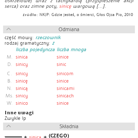
oskrzelowej wraz z tachykardią (przyspieszenie akcji
serca) oraz zimne poty,
sinicę
wargową [...].
źródło:
NKJP: Gdzie jesteś, o śmierci, Głos Ojca Pio, 2010
Odmiana
część mowy:
rzeczownik
rodzaj gramatyczny:
ż
liczba pojedyncza
liczba mnoga
M.
sinica
sinice
D.
sinicy
sinic
C.
sinicy
sinicom
B.
sinicę
sinice
N.
sinicą
sinicami
Ms.
sinicy
sinicach
W.
sinico
sinice
Inne uwagi
Zwykle lp
Składnia
(CZEGO)
+
+
sinica