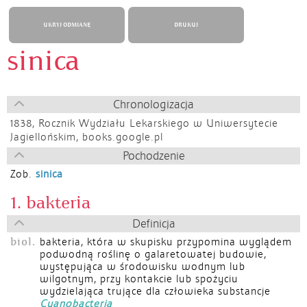
UKRYJ ODMIANĘ
DRUKUJ
sinica
Chronologizacja
1838,
Rocznik Wydziału Lekarskiego w Uniwersytecie
Jagiellońskim, books.google.pl
Pochodzenie
Zob.
sinica
1. bakteria
Definicja
biol.
bakteria, która w skupisku przypomina wyglądem
podwodną roślinę o galaretowatej budowie,
występująca w środowisku wodnym lub
wilgotnym, przy kontakcie lub spożyciu
wydzielająca trujące dla człowieka substancje
Cyanobacteria