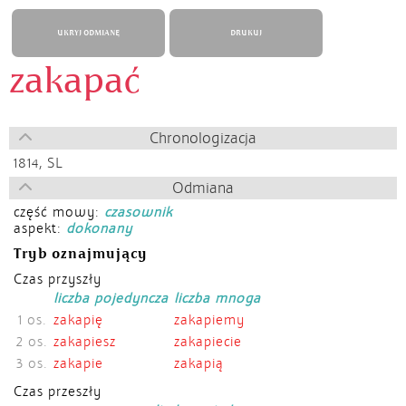
UKRYJ ODMIANĘ
DRUKUJ
zakapać
Chronologizacja
1814,
SL
Odmiana
część mowy:
czasownik
aspekt:
dokonany
Tryb oznajmujący
Czas przyszły
liczba pojedyncza
liczba mnoga
1 os.
zakapię
zakapiemy
2 os.
zakapiesz
zakapiecie
3 os.
zakapie
zakapią
Czas przeszły