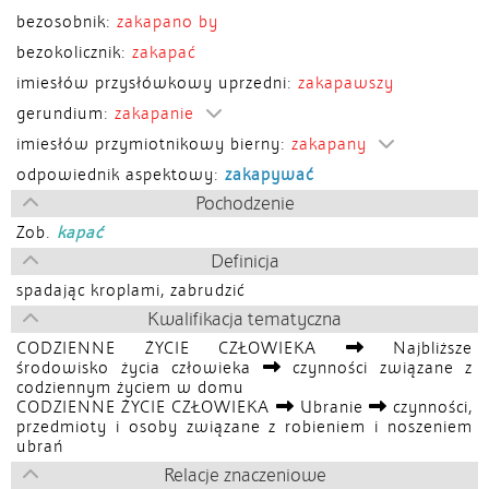
bezosobnik:
zakapano by
bezokolicznik:
zakapać
imiesłów przysłówkowy uprzedni:
zakapawszy
gerundium:
zakapanie
imiesłów przymiotnikowy bierny:
zakapany
odpowiednik aspektowy:
zakapywać
Pochodzenie
Zob.
kapać
Definicja
spadając kroplami, zabrudzić
Kwalifikacja tematyczna
CODZIENNE ŻYCIE CZŁOWIEKA
Najbliższe
środowisko życia człowieka
czynności związane z
codziennym życiem w domu
CODZIENNE ŻYCIE CZŁOWIEKA
Ubranie
czynności,
przedmioty i osoby związane z robieniem i noszeniem
ubrań
Relacje znaczeniowe