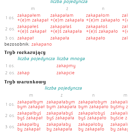
liczba pojedyncza
m
ż
n
zakapałem
zakapałam
zakapałom
zaka
1 os.
+(e)m zakapał
+(e)m zakapała
+(e)m zakapało
+(e)
zakapałeś
zakapałaś
zakapałoś
zaka
2 os.
+(e)ś zakapał
+(e)ś zakapała
+(e)ś zakapało
+(e)
3 os.
zakapał
zakapała
zakapało
zaka
bezosobnik:
zakapano
Tryb rozkazujący
liczba pojedyncza
liczba mnoga
1 os.
zakapmy
2 os.
zakap
zakapcie
Tryb warunkowy
liczba pojedyncza
m
ż
n
mo
zakapałbym
zakapałabym
zakapałobym
zakapali
1 os.
bym zakapał
bym zakapała
bym zakapało
byśmy zak
zakapałbyś
zakapałabyś
zakapałobyś
zakapalib
2 os.
byś zakapał
byś zakapała
byś zakapało
byście zak
zakapałby
zakapałaby
zakapałoby
zakapalib
3 os.
by zakapał
by zakapała
by zakapało
by zakapa