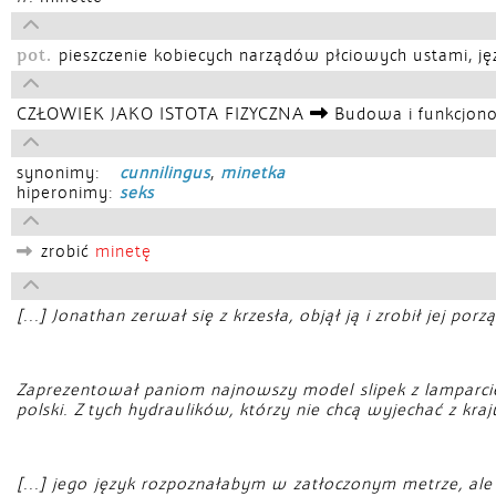
pot.
pieszczenie kobiecych narządów płciowych ustami, ję
CZŁOWIEK JAKO ISTOTA FIZYCZNA
Budowa i funkcjono
synonimy:
cunnilingus
,
minetka
hiperonimy:
seks
zrobić
minetę
[...] Jonathan zerwał się z krzesła, objął ją i zrobił jej por
Zaprezentował paniom najnowszy model slipek z lamparciej
polski. Z tych hydraulików, którzy nie chcą wyjechać z kra
[...] jego język rozpoznałabym w zatłoczonym metrze, ale 