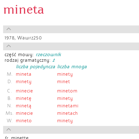
mineta
1978,
Wawrz250
część mowy:
rzeczownik
rodzaj gramatyczny:
ż
liczba pojedyncza
liczba mnoga
M.
mineta
minety
D.
minety
minet
C.
minecie
minetom
B.
minetę
minety
N.
minetą
minetami
Ms.
minecie
minetach
W.
mineto
minety
fr.
minette