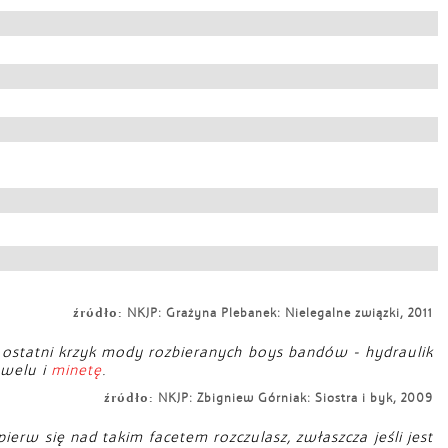
źródło:
NKJP: Grażyna Plebanek: Nielegalne związki, 2011
ę ostatni krzyk mody rozbieranych boys bandów - hydraulik
awelu i
minetę
.
źródło:
NKJP: Zbigniew Górniak: Siostra i byk, 2009
erw się nad takim facetem rozczulasz, zwłaszcza jeśli jest