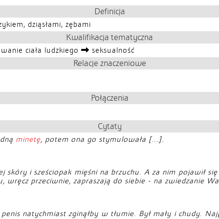
Definicja
zykiem, dziąsłami, zębami
Kwalifikacja tematyczna
wanie ciała ludzkiego
seksualność
Relacje znaczeniowe
Połączenia
Cytaty
ządną
minetę
, potem ona go stymulowała [...].
 skóry i sześciopak mięśni na brzuchu. A za nim pojawił si
ju, wręcz przeciwnie, zapraszają do siebie - na zwiedzanie W
penis natychmiast zginąłby w tłumie. Był mały i chudy. Najpi