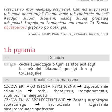
Przecież to mój najlepszy przyjaciel. Czemuż więc teraz
tak mnie denerwuje? Czemu mnie tak cholernie drażni?
Każdym swoim słowem, każdą swoją głupawą
odzywką? Stopniowo kamieniała mu twarz. Ta Tomka
obcesowość
głęboko go dotknęła.
źródło:
NKJP: Piotr Krawczyk:Plamka światła, 1997
1.b pytania
Definicja
książk.
cecha świadcząca o tym, że ktoś jest zbyt
bezpośredni i lekceważy przyjęte formy
towarzyskie
Kwalifikacja tematyczna
CZŁOWIEK JAKO ISTOTA PSYCHICZNA
Usposobienie
człowieka
cechy charakteru, temperamentu,
zdolności i umiejętności
CZŁOWIEK W SPOŁECZEŃSTWIE
Zasady współżycia
społecznego
zachowania i wyrażenia
nieakceptowane społecznie