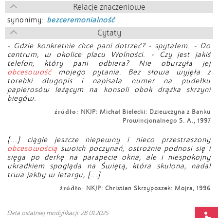
Relacje znaczeniowe
synonimy:
bezceremonialność
Cytaty
- Gdzie konkretnie chce pani dotrzeć? - spytałem. - Do
centrum, w okolice placu Wolności. - Czy jest jakiś
telefon, który pani odbiera? Nie oburzyła jej
obcesowość
mojego pytania. Bez słowa wyjęła z
torebki długopis i napisała numer na pudełku
papierosów leżącym na konsoli obok drążka skrzyni
biegów.
źródło:
NKJP: Michał Bielecki: Dziewczyna z Banku
Prowincjonalnego S. A., 1997
[...] ciągle jeszcze niepewny i nieco przestraszony
obcesowością
swoich poczynań, ostrożnie podnosi się i
sięga po derkę na parapecie okna, ale i niespokojny
ukradkiem spogląda na Świętą, która skulona, nadal
trwa jakby w letargu, [...]
źródło:
NKJP: Christian Skrzyposzek: Mojra, 1996
Op
Data ostatniej modyfikacji: 28.01.2025