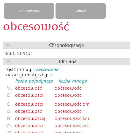
UKRYJ ODMIANĘ
DRUKUJ
obcesowość
Chronologizacja
1830,
SJPDor
Odmiana
część mowy:
rzeczownik
rodzaj gramatyczny:
ż
liczba pojedyncza
liczba mnoga
M.
obcesowość
obcesowości
D.
obcesowości
obcesowości
C.
obcesowości
obcesowościom
B.
obcesowość
obcesowości
N.
obcesowością
obcesowościami
Ms.
obcesowości
obcesowościach
W.
obcesowości
obcesowości