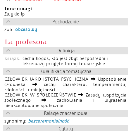
Inne uwagi
Zwykle lp
Pochodzenie
Zob.
obcesowy
1.a profesora
Definicja
książk.
cecha kogoś, kto jest zbyt bezpośredni i
lekceważy przyjęte formy towarzyskie
Kwalifikacja tematyczna
CZŁOWIEK JAKO ISTOTA PSYCHICZNA
Usposobienie
człowieka
cechy charakteru, temperamentu,
zdolności i umiejętności
CZŁOWIEK W SPOŁECZEŃSTWIE
Zasady współżycia
społecznego
zachowania i wyrażenia
nieakceptowane społecznie
Relacje znaczeniowe
synonimy:
bezceremonialność
Cytaty