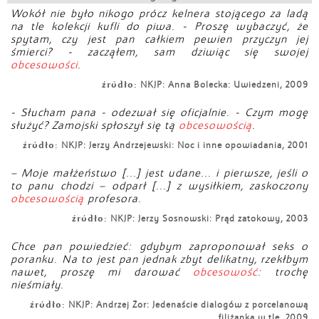
Wokół nie było nikogo prócz kelnera stojącego za ladą
na tle kolekcji kufli do piwa. - Proszę wybaczyć, że
spytam, czy jest pan całkiem pewien przyczyn jej
śmierci? - zacząłem, sam dziwiąc się swojej
obcesowości
.
źródło:
NKJP: Anna Bolecka: Uwiedzeni, 2009
- Słucham pana - odezwał się oficjalnie. - Czym mogę
służyć? Zamojski spłoszył się tą
obcesowością
.
źródło:
NKJP: Jerzy Andrzejewski: Noc i inne opowiadania, 2001
– Moje małżeństwo [...] jest udane... i pierwsze, jeśli o
to panu chodzi – odparł [...] z wysiłkiem, zaskoczony
obcesowością
profesora.
źródło:
NKJP: Jerzy Sosnowski: Prąd zatokowy, 2003
Chce pan powiedzieć: gdybym zaproponował seks o
poranku. Na to jest pan jednak zbyt delikatny, rzekłbym
nawet, proszę mi darować
obcesowość
: trochę
nieśmiały.
źródło:
NKJP: Andrzej Żor: Jedenaście dialogów z porcelanową
filiżanką w tle, 2009