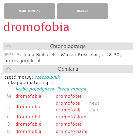
UKRYJ ODMIANĘ
DRUKUJ
dromofobia
Chronologizacja
1974,
Archiwa Biblioteki i Muzea Kościelne, t. 28-30,
books.google.pl
Odmiana
część mowy:
rzeczownik
rodzaj gramatyczny:
ż
liczba pojedyncza
liczba mnoga
M.
dromofobia
dromofobie
dromofobii
neut
D.
dromofobii
dromofobij
char
C.
dromofobii
dromofobiom
B.
dromofobię
dromofobie
N.
dromofobią
dromofobiami