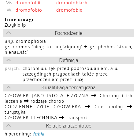
Ms.
dromofobii
dromofobiach
W.
dromofobio
dromofobie
Inne uwagi
Zwykle lp
Pochodzenie
ang.
dromophobia
+
gr.
drómos
'bieg; tor wyścigowy'
gr.
phóbos
'strach,
nienawiść'
Definicja
psych.
chorobliwy lęk przed podróżowaniem, a w
szczególnych przypadkach także przed
przechodzeniem przez ulicę
Kwalifikacja tematyczna
CZŁOWIEK JAKO ISTOTA FIZYCZNA
Choroby i ich
leczenie
rodzaje chorób
CODZIENNE ŻYCIE CZŁOWIEKA
Czas wolny
turystyka
CZŁOWIEK I TECHNIKA
Transport
Relacje znaczeniowe
hiperonimy:
fobia