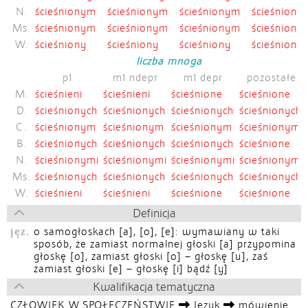
N.
ścieśnionym
ścieśnionym
ścieśnionym
ścieśniony
Ms.
ścieśnionym
ścieśnionym
ścieśnionym
ścieśniony
W.
ścieśniony
ścieśniony
ścieśniony
ścieśnione
liczba mnoga
p1
m1 ndepr
m1 depr
pozostałe
M.
ścieśnieni
ścieśnieni
ścieśnione
ścieśnione
D.
ścieśnionych
ścieśnionych
ścieśnionych
ścieśnionych
C.
ścieśnionym
ścieśnionym
ścieśnionym
ścieśnionym
B.
ścieśnionych
ścieśnionych
ścieśnionych
ścieśnione
N.
ścieśnionymi
ścieśnionymi
ścieśnionymi
ścieśnionymi
Ms.
ścieśnionych
ścieśnionych
ścieśnionych
ścieśnionych
W.
ścieśnieni
ścieśnieni
ścieśnione
ścieśnione
Definicja
jęz.
o samogłoskach [a], [o], [e]: wymawiany w taki
sposób, że zamiast normalnej głoski [a] przypomina
głoskę [o], zamiast głoski [o] – głoskę [u], zaś
zamiast głoski [e] – głoskę [i] bądź [y]
Kwalifikacja tematyczna
CZŁOWIEK W SPOŁECZEŃSTWIE
Język
mówienie