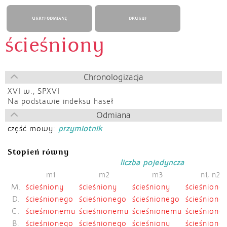
UKRYJ ODMIANĘ
DRUKUJ
ścieśniony
Chronologizacja
XVI w.,
SPXVI
Na podstawie indeksu haseł
Odmiana
część mowy:
przymiotnik
Stopień równy
liczba pojedyncza
m1
m2
m3
n1, n2
M.
ścieśniony
ścieśniony
ścieśniony
ścieśnione
D.
ścieśnionego
ścieśnionego
ścieśnionego
ścieśnione
C.
ścieśnionemu
ścieśnionemu
ścieśnionemu
ścieśnion
B.
ścieśnionego
ścieśnionego
ścieśniony
ścieśnione