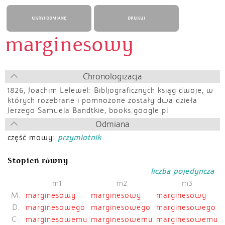
UKRYJ ODMIANĘ
DRUKUJ
marginesowy
Chronologizacja
1826,
Joachim Lelewel: Bibljograficznych ksiąg dwoje, w
których rozebrane i pomnożone zostały dwa dzieła
Jerzego Samuela Bandtkie, books.google.pl
Odmiana
część mowy:
przymiotnik
Stopień równy
liczba pojedyncza
m1
m2
m3
M.
marginesowy
marginesowy
marginesowy
D.
marginesowego
marginesowego
marginesowego
C.
marginesowemu
marginesowemu
marginesowemu