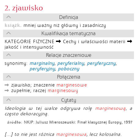
2. zjawisko
Definicja
książk.
mniej ważny niż główny i zasadniczy
Kwalifikacja tematyczna
KATEGORIE FIZYCZNE
Cechy i właściwości materii
jakość i intensywność
Relacje znaczeniowe
synonimy:
marginalny
,
peryferialny
,
peryferyczny
,
peryferyjny
,
poboczny
Połączenia
zjawisko; znaczenie
marginesowe
zupełnie; raczej
marginesowy
Cytaty
Ideologia w tej walce odgrywa rolę
marginesową
, a
często dekoracyjną.
źródło:
NKJP: Juliusz Mieroszewski: Finał klasycznej Europy, 1997
[...] to nie jest różnica
marginesowa
, lecz kolosalna.