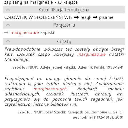
zapisany na marginesie - w książce
Kwalifikacja tematyczna
CZŁOWIEK W SPOŁECZEŃSTWIE
Język
pisanie
Połączenia
marginesowe
zapiski
Cytaty
Prawdopodobnie wówczas też zostały obcięte brzegi
kart, wskutek czego ucierpiały
marginesowe
notatki
Manciniego.
źródło:
NKJP: Dzieje jednej książki, Dziennik Polski, 1999-12-11
Przywiązywał on uwagę głównie do samej książki,
traktował ją jako źródło wiedzy o niej. Analizowanie
zapisków
marginesowych
, dedykacji, znaków
własnościowych, czcionek, ilustracji, oprawy itp.
przyczyniało się do poznania takich zagadnień, jak:
czytelnictwo, historia bibliotek i in.
źródło:
NKJP: Józef Szocki: Księgozbiory domowe w Galicji
wschodniej (1772–1918), 2001