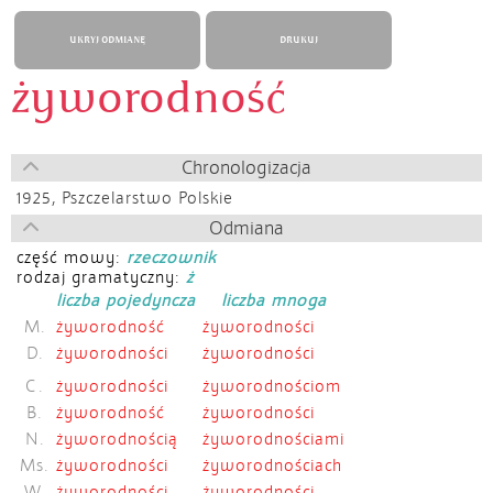
UKRYJ ODMIANĘ
DRUKUJ
żyworodność
Chronologizacja
1925,
Pszczelarstwo Polskie
Odmiana
część mowy:
rzeczownik
rodzaj gramatyczny:
ż
liczba pojedyncza
liczba mnoga
M.
żyworodność
żyworodności
D.
żyworodności
żyworodności
C.
żyworodności
żyworodnościom
B.
żyworodność
żyworodności
N.
żyworodnością
żyworodnościami
Ms.
żyworodności
żyworodnościach
W.
żyworodności
żyworodności