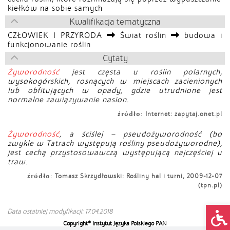
kiełków na sobie samych
Kwalifikacja tematyczna
CZŁOWIEK I PRZYRODA
Świat roślin
budowa i
funkcjonowanie roślin
Cytaty
Żyworodność
jest częsta u roślin polarnych,
wysokogórskich, rosnących w miejscach zacienionych
lub obfitujących w opady, gdzie utrudnione jest
normalne zawiązywanie nasion.
źródło:
Internet: zapytaj.onet.pl
Żyworodność
, a ściślej – pseudożyworodność (bo
zwykle w Tatrach występują rośliny pseudożyworodne),
jest cechą przystosowawczą występującą najczęściej u
traw.
źródło:
Tomasz Skrzydłowski: Rośliny hal i turni, 2009-12-07
(tpn.pl)
Op
Data ostatniej modyfikacji: 17.04.2018
Copyright© Instytut Języka Polskiego PAN