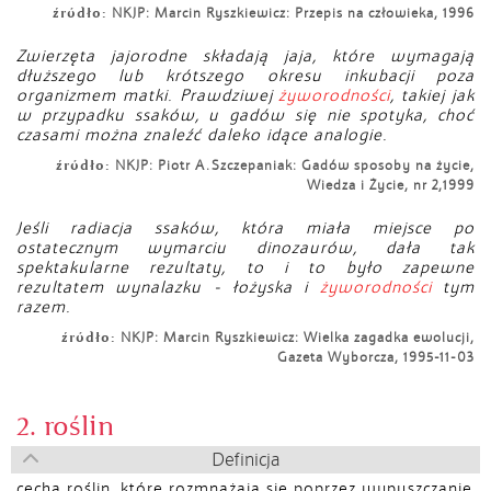
źródło:
NKJP: Marcin Ryszkiewicz: Przepis na człowieka, 1996
Zwierzęta jajorodne składają jaja, które wymagają
dłuższego lub krótszego okresu inkubacji poza
organizmem matki. Prawdziwej
żyworodności
, takiej jak
w przypadku ssaków, u gadów się nie spotyka, choć
czasami można znaleźć daleko idące analogie.
źródło:
NKJP: Piotr A.Szczepaniak: Gadów sposoby na życie,
Wiedza i Życie, nr 2,1999
Jeśli radiacja ssaków, która miała miejsce po
ostatecznym wymarciu dinozaurów, dała tak
spektakularne rezultaty, to i to było zapewne
rezultatem wynalazku - łożyska i
żyworodności
tym
razem.
źródło:
NKJP: Marcin Ryszkiewicz: Wielka zagadka ewolucji,
Gazeta Wyborcza, 1995-11-03
2. roślin
Definicja
cecha roślin, które rozmnażają się poprzez wypuszczanie