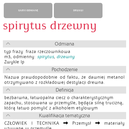
UKRYJ ODMIANĘ
DRUKUJ
spirytus drzewny
Odmiana
typ frazy: fraza rzeczownikowa
m3, odmienny:
spirytus
,
drzewny
Zwykle lp
Pochodzenie
Nazwa prawdopodobnie od faktu, że dawniej metanol
otrzymywano z rozkładowej destylacji drewna.
Definicja
bezbarwna, łatwopalna ciecz o charakterystycznym
zapachu, stosowana w przemyśle, będąca silną trucizną,
którą łatwo pomylić z alkoholem etylowym
Kwalifikacja tematyczna
CZŁOWIEK I TECHNIKA
Przemysł
materiały
używane w przemyśle