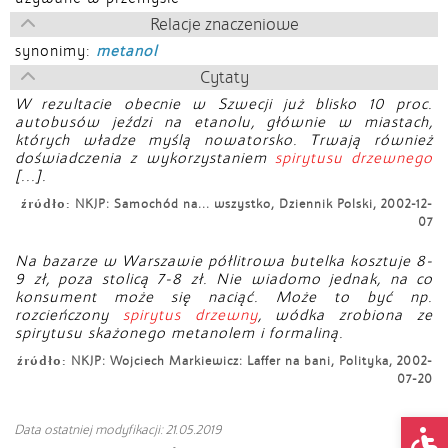
Relacje znaczeniowe
synonimy:
metanol
Cytaty
W rezultacie obecnie w Szwecji już blisko 10 proc.
autobusów jeździ na etanolu, głównie w miastach,
których władze myślą nowatorsko. Trwają również
doświadczenia z wykorzystaniem
spirytusu drzewnego
[...].
źródło:
NKJP: Samochód na... wszystko, Dziennik Polski, 2002-12-
07
Na bazarze w Warszawie półlitrowa butelka kosztuje 8-
9 zł, poza stolicą 7-8 zł. Nie wiadomo jednak, na co
konsument może się naciąć. Może to być np.
rozcieńczony
spirytus drzewny
, wódka zrobiona ze
spirytusu skażonego metanolem i formaliną.
źródło:
NKJP: Wojciech Markiewicz: Laffer na bani, Polityka, 2002-
07-20
Op
Data ostatniej modyfikacji: 21.05.2019