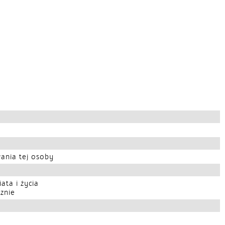
łania tej osoby
ta i życia
znie