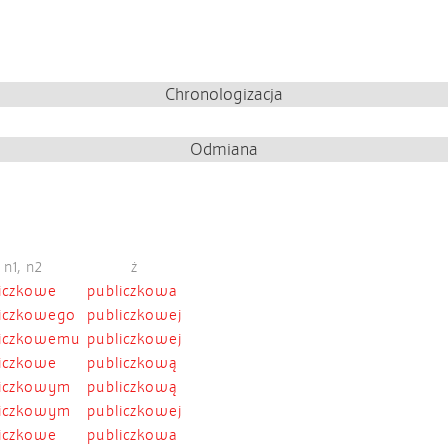
Chronologizacja
Odmiana
n1, n2
ż
iczkowe
publiczkowa
iczkowego
publiczkowej
liczkowemu
publiczkowej
iczkowe
publiczkową
liczkowym
publiczkową
liczkowym
publiczkowej
iczkowe
publiczkowa