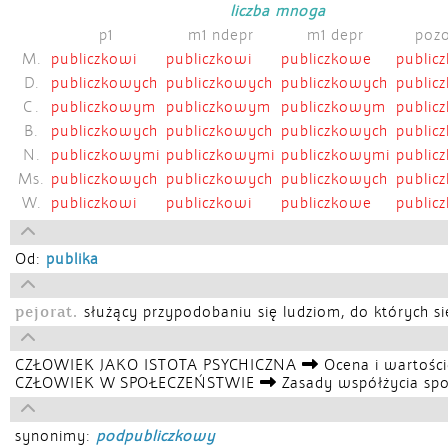
liczba mnoga
p1
m1 ndepr
m1 depr
pozo
M.
publiczkowi
publiczkowi
publiczkowe
public
D.
publiczkowych
publiczkowych
publiczkowych
public
C.
publiczkowym
publiczkowym
publiczkowym
publi
B.
publiczkowych
publiczkowych
publiczkowych
public
N.
publiczkowymi
publiczkowymi
publiczkowymi
public
Ms.
publiczkowych
publiczkowych
publiczkowych
public
W.
publiczkowi
publiczkowi
publiczkowe
public
Od:
publika
pejorat.
służący przypodobaniu się ludziom, do których s
CZŁOWIEK JAKO ISTOTA PSYCHICZNA
Ocena i wartośc
CZŁOWIEK W SPOŁECZEŃSTWIE
Zasady współżycia sp
synonimy:
podpubliczkowy