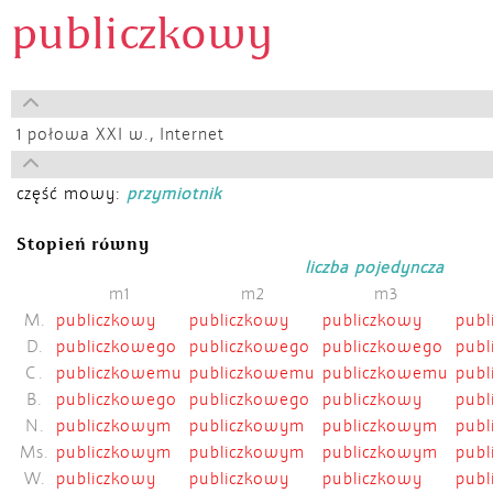
publiczkowy
1 połowa XXI w.,
Internet
część mowy:
przymiotnik
Stopień równy
liczba pojedyncza
m1
m2
m3
M.
publiczkowy
publiczkowy
publiczkowy
publ
D.
publiczkowego
publiczkowego
publiczkowego
publ
C.
publiczkowemu
publiczkowemu
publiczkowemu
pub
B.
publiczkowego
publiczkowego
publiczkowy
publ
N.
publiczkowym
publiczkowym
publiczkowym
pub
Ms.
publiczkowym
publiczkowym
publiczkowym
pub
W.
publiczkowy
publiczkowy
publiczkowy
publ