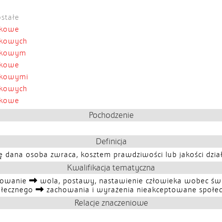
stałe
zkowe
zkowych
czkowym
zkowe
zkowymi
zkowych
zkowe
Pochodzenie
Definicja
ię dana osoba zwraca, kosztem prawdziwości lub jakości dzia
Kwalifikacja tematyczna
iowanie
wola, postawy, nastawienie człowieka wobec świa
ołecznego
zachowania i wyrażenia nieakceptowane społec
Relacje znaczeniowe