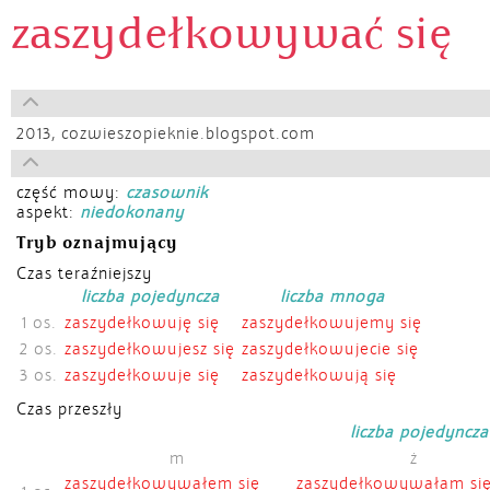
zaszydełkowywać się
2013,
cozwieszopieknie.blogspot.com
część mowy:
czasownik
aspekt:
niedokonany
Tryb oznajmujący
Czas teraźniejszy
liczba pojedyncza
liczba mnoga
1 os.
zaszydełkowuję się
zaszydełkowujemy się
2 os.
zaszydełkowujesz się
zaszydełkowujecie się
3 os.
zaszydełkowuje się
zaszydełkowują się
Czas przeszły
liczba pojedyncza
m
ż
zaszydełkowywałem się
zaszydełkowywałam si