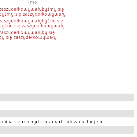
-mo
zaszydełkowywałybyśmy się
byśmy się zaszydełkowywały
zaszydełkowywałybyście się
byście się zaszydełkowywały
zaszydełkowywałyby się
by się zaszydełkowywały
mina się o innych sprawach lub zaniedbuje je