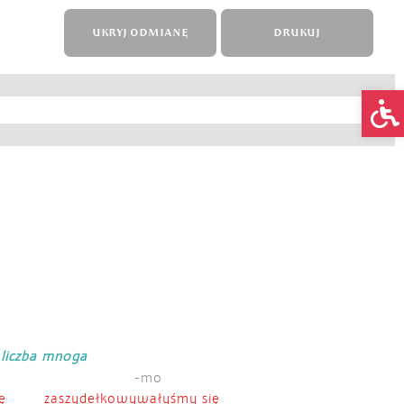
UKRYJ ODMIANĘ
DRUKUJ
Op
liczba mnoga
-mo
ę
zaszydełkowywałyśmy się