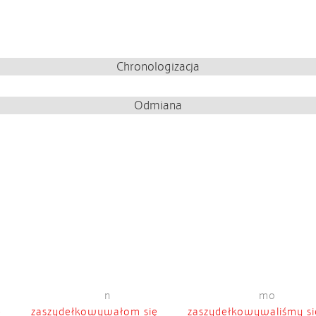
Chronologizacja
Odmiana
n
mo
ę
zaszydełkowywałom się
zaszydełkowywaliśmy si