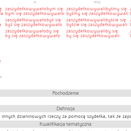
n
mo
ę
zaszydełkowywałobym się
zaszydełkowywalibyśmy się
ła
bym się zaszydełkowywało
byśmy się zaszydełkowywali
zaszydełkowywałobyś się
zaszydełkowywalibyście się
a
byś się zaszydełkowywało
byście się zaszydełkowywali
zaszydełkowywałoby się
zaszydełkowywaliby się
by się zaszydełkowywało
by się zaszydełkowywali
ę
Pochodzenie
Definicja
innych dzianinowych rzeczy za pomocą szydełka, tak że zapo
Kwalifikacja tematyczna