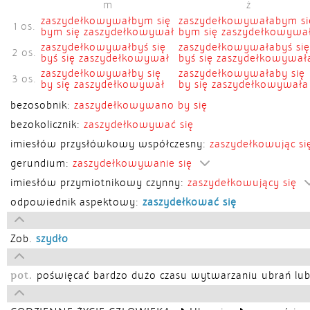
m
ż
zaszydełkowywałbym się
zaszydełkowywałabym si
1 os.
bym się zaszydełkowywał
bym się zaszydełkowywa
zaszydełkowywałbyś się
zaszydełkowywałabyś się
2 os.
byś się zaszydełkowywał
byś się zaszydełkowywał
zaszydełkowywałby się
zaszydełkowywałaby się
3 os.
by się zaszydełkowywał
by się zaszydełkowywała
bezosobnik:
zaszydełkowywano by się
bezokolicznik:
zaszydełkowywać się
imiesłów przysłówkowy współczesny:
zaszydełkowując si
gerundium:
zaszydełkowywanie się
imiesłów przymiotnikowy czynny:
zaszydełkowujący się
odpowiednik aspektowy:
zaszydełkować się
Zob.
szydło
pot.
poświęcać bardzo dużo czasu wytwarzaniu ubrań lub 