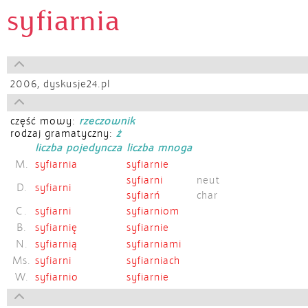
syfiarnia
2006,
dyskusje24.pl
część mowy:
rzeczownik
rodzaj gramatyczny:
ż
liczba pojedyncza
liczba mnoga
M.
syfiarnia
syfiarnie
syfiarni
neut
D.
syfiarni
syfiarń
char
C.
syfiarni
syfiarniom
B.
syfiarnię
syfiarnie
N.
syfiarnią
syfiarniami
Ms.
syfiarni
syfiarniach
W.
syfiarnio
syfiarnie