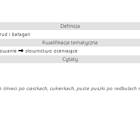
Definicja
brud i bałagan
Kwalifikacja tematyczna
iowanie
słownictwo oceniające
Cytaty
o śmieci po ciastkach, cukierkach, puste puszki po redbulach