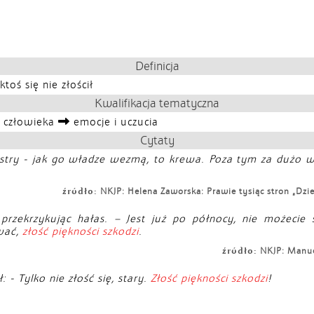
Definicja
oś się nie złościł
Kwalifikacja tematyczna
e człowieka
emocje i uczucia
Cytaty
ki ostry - jak go władze wezmą, to krewa. Poza tym za duż
źródło:
NKJP: Helena Zaworska: Prawie tysiąc stron „Dzi
przekrzykując hałas. – Jest już po północy, nie możecie ś
ować,
złość piękności szkodzi
.
źródło:
NKJP: Manuel
 - Tylko nie złość się, stary.
Złość piękności szkodzi
!