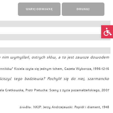
UKRYJ ODMIANĘ
DRUKUJ
Op
o w nim wymyślań, ostrych słów, a to jest zawsze dowodem
enników” Kisiela czyta się jednym tchem, Gazeta Wyborcza, 1996-12-16
ciszyć tego badziewia? Pochylił się do niej, szarmancko
a Gretkowska, Piotr Pietucha: Sceny z życia pozamałżeńskiego, 2007
źródło:
NKJP: Jerzy Andrzejewski: Popiół i diament, 1948