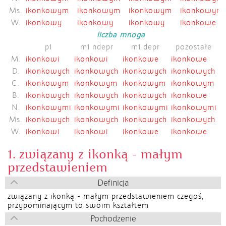
Ms.
ikonkowym
ikonkowym
ikonkowym
ikonkowym
W.
ikonkowy
ikonkowy
ikonkowy
ikonkowe
liczba mnoga
p1
m1 ndepr
m1 depr
pozostałe
M.
ikonkowi
ikonkowi
ikonkowe
ikonkowe
D.
ikonkowych
ikonkowych
ikonkowych
ikonkowych
C.
ikonkowym
ikonkowym
ikonkowym
ikonkowym
B.
ikonkowych
ikonkowych
ikonkowych
ikonkowe
N.
ikonkowymi
ikonkowymi
ikonkowymi
ikonkowymi
Ms.
ikonkowych
ikonkowych
ikonkowych
ikonkowych
W.
ikonkowi
ikonkowi
ikonkowe
ikonkowe
1. związany z ikonką - małym
przedstawieniem
Definicja
związany z ikonką - małym przedstawieniem czegoś,
przypominającym to swoim kształtem
Pochodzenie