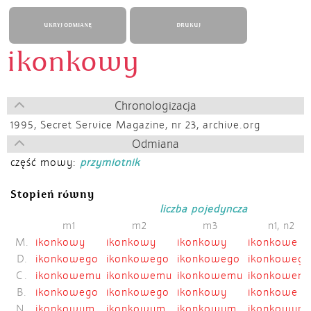
UKRYJ ODMIANĘ
DRUKUJ
ikonkowy
Chronologizacja
1995,
Secret Service Magazine, nr 23, archive.org
Odmiana
część mowy:
przymiotnik
Stopień równy
liczba pojedyncza
m1
m2
m3
n1, n2
M.
ikonkowy
ikonkowy
ikonkowy
ikonkowe
D.
ikonkowego
ikonkowego
ikonkowego
ikonkowego
C.
ikonkowemu
ikonkowemu
ikonkowemu
ikonkowem
B.
ikonkowego
ikonkowego
ikonkowy
ikonkowe
N.
ikonkowym
ikonkowym
ikonkowym
ikonkowym