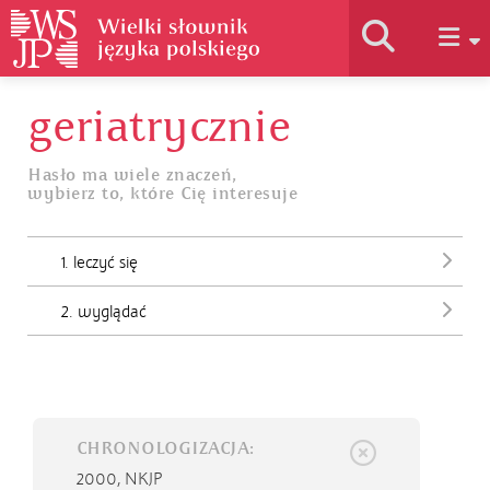
geriatrycznie
Historia słownika
Hasło ma wiele znaczeń,
wybierz to, które Cię interesuje
Jak korzystać
1. leczyć się
Podstawy naukowe
2. wyglądać
Autorzy
CHRONOLOGIZACJA:
2000,
NKJP