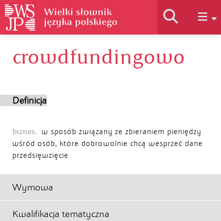
crowdfundingowo
Historia słownika
Jak korzystać
Definicja
Podstawy naukowe
biznes.
w sposób związany ze zbieraniem pieniędzy
wśród osób, które dobrowolnie chcą wesprzeć dane
przedsięwzięcie
Autorzy
Wymowa
Kwalifikacja tematyczna