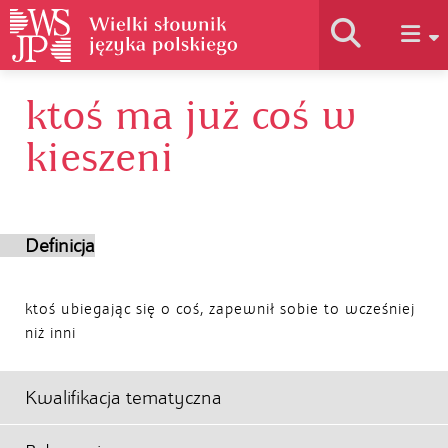
ktoś ma już coś w
Historia słownika
kieszeni
Jak korzystać
Definicja
Podstawy naukowe
ktoś ubiegając się o coś, zapewnił sobie to wcześniej
Autorzy
niż inni
Kwalifikacja tematyczna