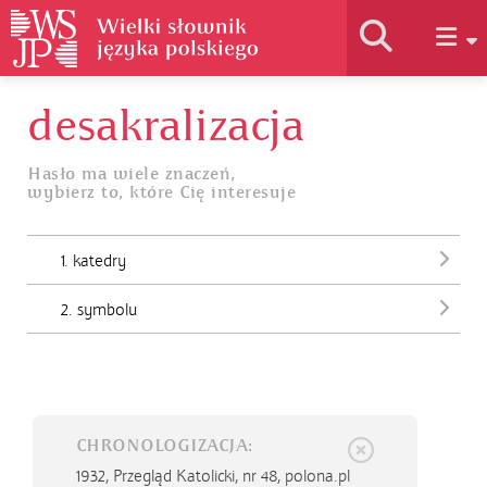
desakralizacja
Historia słownika
Hasło ma wiele znaczeń,
wybierz to, które Cię interesuje
Jak korzystać
1. katedry
Podstawy naukowe
2. symbolu
Autorzy
CHRONOLOGIZACJA:
1932,
Przegląd Katolicki, nr 48, polona.pl