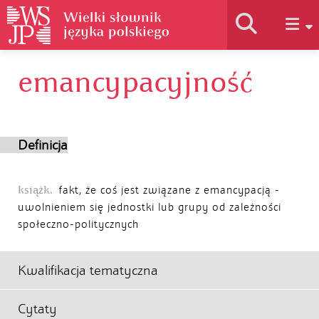
emancypacyjność
Historia słownika
Jak korzystać
Definicja
Podstawy naukowe
książk.
fakt, że coś jest związane z emancypacją -
uwolnieniem się jednostki lub grupy od zależności
społeczno-politycznych
Autorzy
Kwalifikacja tematyczna
Cytaty