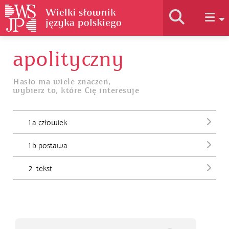
apolityczny
Historia słownika
Hasło ma wiele znaczeń,
wybierz to, które Cię interesuje
Jak korzystać
1.a człowiek
Podstawy naukowe
1.b postawa
Autorzy
2. tekst