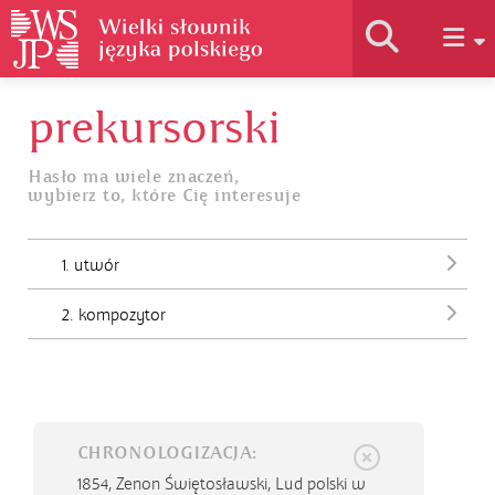
prekursorski
Historia słownika
Hasło ma wiele znaczeń,
wybierz to, które Cię interesuje
Jak korzystać
1. utwór
Podstawy naukowe
2. kompozytor
Autorzy
CHRONOLOGIZACJA:
1854,
Zenon Świętosławski, Lud polski w