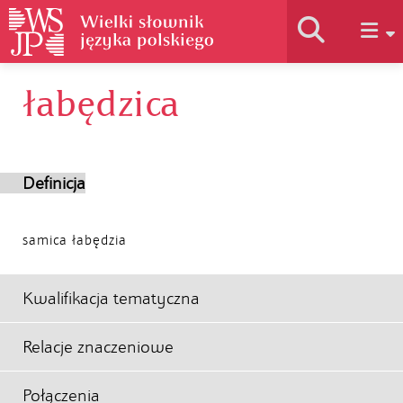
łabędzica
Historia słownika
Jak korzystać
Definicja
Podstawy naukowe
samica łabędzia
Autorzy
Kwalifikacja tematyczna
Relacje znaczeniowe
Połączenia